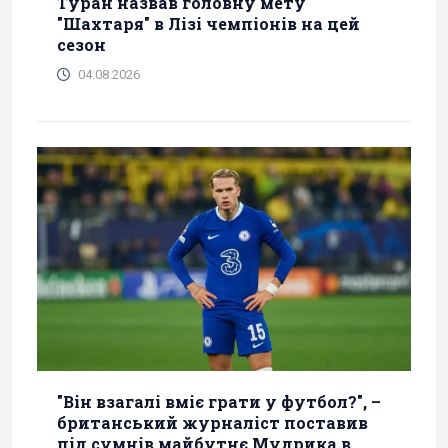
Туран назвав головну мету
"Шахтаря" в Лізі чемпіонів на цей
сезон
04.08.2026
"Він взагалі вміє грати у футбол?", –
британський журналіст поставив
під сумнів майбутнє Мудрика в