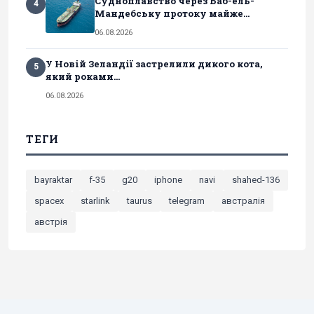
Судноплавство через Баб-ель-
4
Мандебську протоку майже...
06.08.2026
У Новій Зеландії застрелили дикого кота,
5
який роками...
06.08.2026
ТЕГИ
bayraktar
f-35
g20
iphone
navi
shahed-136
spacex
starlink
taurus
telegram
австралія
австрія