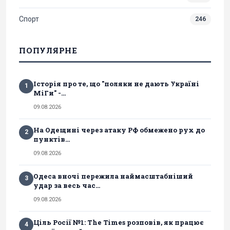
Спорт
246
ПОПУЛЯРНЕ
Історія про те, що "поляки не дають Україні
1
МіГи" -...
09.08.2026
На Одещині через атаку РФ обмежено рух до
2
пунктів...
09.08.2026
Одеса вночі пережила наймасштабніший
3
удар за весь час...
09.08.2026
Ціль Росії №1: The Times розповів, як працює
4