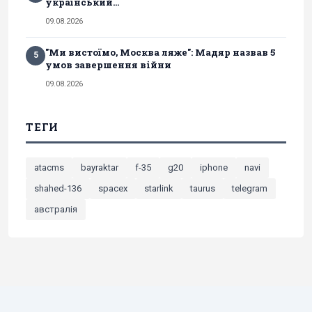
український...
09.08.2026
"Ми вистоїмо, Москва ляже": Мадяр назвав 5
5
умов завершення війни
09.08.2026
ТЕГИ
atacms
bayraktar
f-35
g20
iphone
navi
shahed-136
spacex
starlink
taurus
telegram
австралія