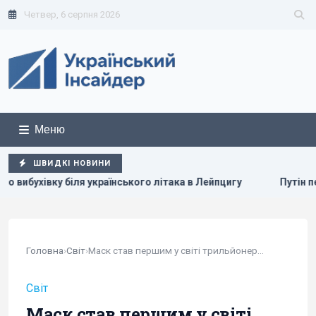
Четвер, 6 серпня 2026
Меню
ШВИДКІ НОВИНИ
ького літака в Лейпцигу
Путін перегруповує бойові дії в Ук
Головна
›
Світ
›
Маск став першим у світі трильйонером: SpaceX...
Світ
Маск став першим у світі