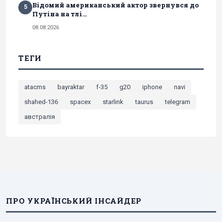
Відомий американський актор звернувся до
5
Путіна на тлі...
08.08.2026
ТЕГИ
atacms
bayraktar
f-35
g20
iphone
navi
shahed-136
spacex
starlink
taurus
telegram
австралія
ПРО УКРАЇНСЬКИЙ ІНСАЙДЕР