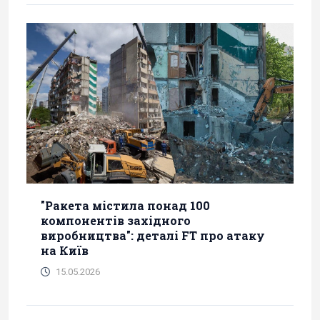
"Ракета містила понад 100
компонентів західного
виробництва": деталі FT про атаку
на Київ
15.05.2026