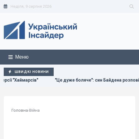
Неділя, 9 серпня 2026
Меню
ШВИДКІ НОВИНИ
е боляче": син Байдена розповів про стан здоров’я свого батьк
Головна
›
Війна
КАТЕГОРІЯ