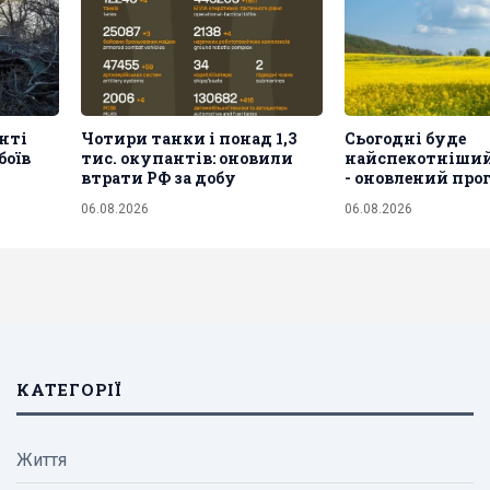
нті
Чотири танки і понад 1,3
Сьогодні буде
боїв
тис. окупантів: оновили
найспекотніший
втрати РФ за добу
- оновлений про
06.08.2026
06.08.2026
КАТЕГОРІЇ
Життя