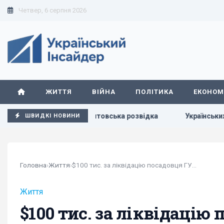
Четвер, 6 серпня 2026
ЖИТТЯ
ВІЙНА
ПОЛІТИКА
ЕКОНОМ
і в Балтії, - литовська розвідка
Українських чоловіків п
ШВИДКІ НОВИНИ
Головна
›
Життя
›
$100 тис. за ліквідацію посадовця ГУР:...
Життя
$100 тис. за ліквідацію