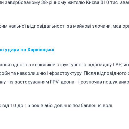
али завербованому 38-річному жителю Києва $10 тис. ава
римінальної відповідальності за майнові злочини, мав ор
жі удари по Харківщині
ння одного з керівників структурного підрозділу ГУР, й
соби та навколишню інфраструктуру. Після відповідного
ину - із застосуванням FPV-дрона - і розпочав пошук вик
від 10 до 15 років або довічне позбавлення волі.