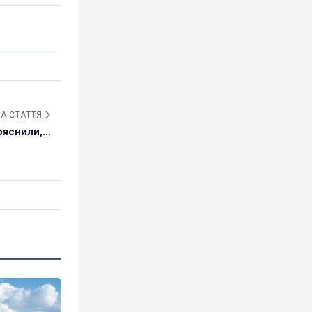
А СТАТТЯ
яснили,...