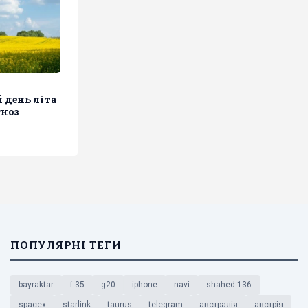
 день літа
гноз
ПОПУЛЯРНІ ТЕГИ
bayraktar
f-35
g20
iphone
navi
shahed-136
spacex
starlink
taurus
telegram
австралія
австрія