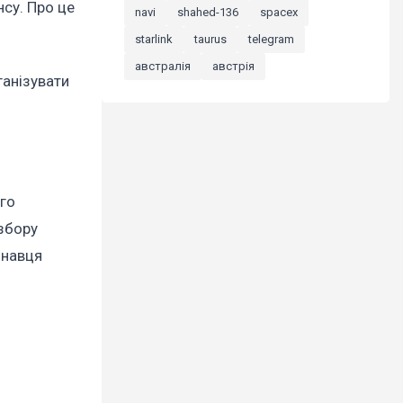
нсу. Про це
navi
shahed-136
spacex
starlink
taurus
telegram
австралія
австрія
ганізувати
ого
 збору
онавця