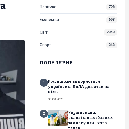
та
Політика
798
Економіка
698
Світ
2848
Спорт
243
ПОПУЛЯРНЕ
Росія може використати
1
українські БпЛА для атак на
цілі...
06.08.2026
Українських
2
чоловіків позбавили
захисту в ЄС: кого
тепер...