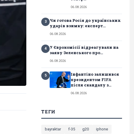
06.08.2026
Чи готова Росія до українських
3
ударів взимку: експерт...
06.08.2026
У Єврокомісії відреагували на
4
заяву Зеленського про...
06.08.2026
Інфантіно залишився
5
президентом FIFA
після скандалу з...
06.08.2026
ТЕГИ
bayraktar
f-35
g20
iphone