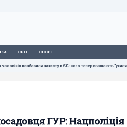
ІКА
СВІТ
СПОРТ
озбавили захисту в ЄС: кого тепер вважають "ухилянтами"
 посадовця ГУР: Нацполіція