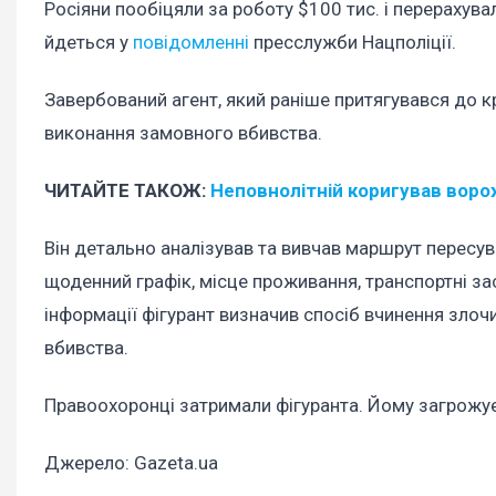
Росіяни пообіцяли за роботу $100 тис. і перерахув
йдеться у
повідомленні
пресслужби Нацполіції.
Завербований агент, який раніше притягувався до к
виконання замовного вбивства.
ЧИТАЙТЕ ТАКОЖ:
Неповнолітній коригував воро
Він детально аналізував та вивчав маршрут пересува
щоденний графік, місце проживання, транспортні за
інформації фігурант визначив спосіб вчинення злоч
вбивства.
Правоохоронці затримали фігуранта. Йому загрожує 
Джерело: Gazeta.ua