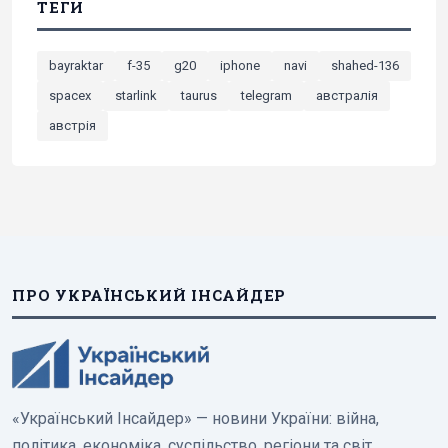
ТЕГИ
bayraktar
f-35
g20
iphone
navi
shahed-136
spacex
starlink
taurus
telegram
австралія
австрія
ПРО УКРАЇНСЬКИЙ ІНСАЙДЕР
«Український Інсайдер» — новини України: війна,
політика, економіка, суспільство, регіони та світ.