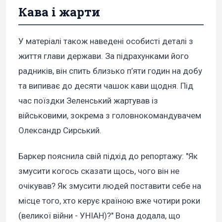
Кава і жарти
У матеріалі також наведені особисті деталі з
життя глави держави. За підрахунками його
радників, він спить близько п’яти годин на добу
та випиває до десяти чашок кави щодня. Під
час поїздки Зеленський жартував із
військовими, зокрема з головнокомандувачем
Олександр Сирський.
Баркер пояснила свій підхід до репортажу: "Як
змусити когось сказати щось, чого він не
очікував? Як змусити людей поставити себе на
місце того, хто керує країною вже чотири роки
(великої війни - УНІАН)?" Вона додала, що