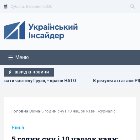
Субота, 8 серпня 2026
Меню
ШВИДКІ НОВИНИ
АТО
В результаті атаки РФ знищено найбільший склад зас
Головна
›
Війна
›
5 годин сну і 10 чашок кави: журналістка NYT...
Війна
5 годин сну і 10 чашок кави: