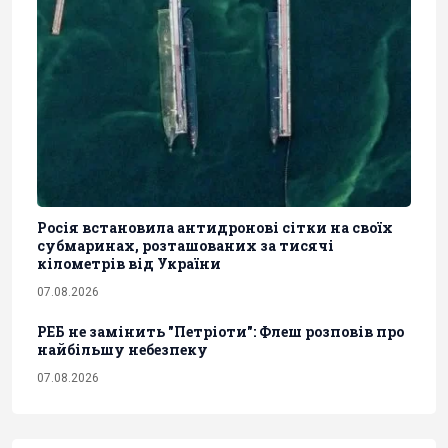
Росія встановила антидронові сітки на своїх
субмаринах, розташованих за тисячі
кілометрів від України
07.08.2026
РЕБ не замінить "Петріоти": Флеш розповів про
найбільшу небезпеку
07.08.2026