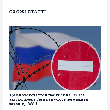
СХОЖІ СТАТТІ
Трамп неохоче посилює тиск на РФ, але
законопроект Грема змусить його вжити
заходів, - WSJ