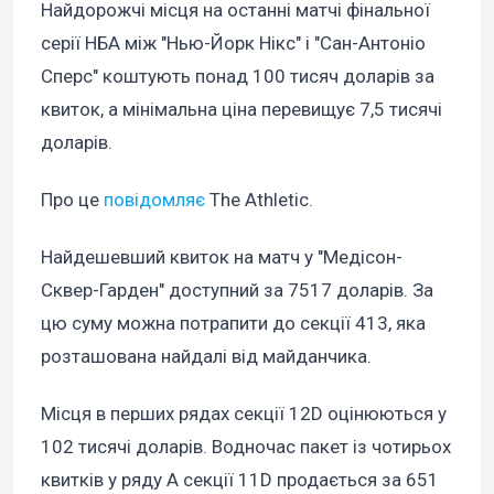
Найдорожчі місця на останні матчі фінальної
серії НБА між "Нью-Йорк Нікс" і "Сан-Антоніо
Сперс" коштують понад 100 тисяч доларів за
квиток, а мінімальна ціна перевищує 7,5 тисячі
доларів.
Про це
повідомляє
The Athletic.
Найдешевший квиток на матч у "Медісон-
Сквер-Гарден" доступний за 7517 доларів. За
цю суму можна потрапити до секції 413, яка
розташована найдалі від майданчика.
Місця в перших рядах секції 12D оцінюються у
102 тисячі доларів. Водночас пакет із чотирьох
квитків у ряду А секції 11D продається за 651