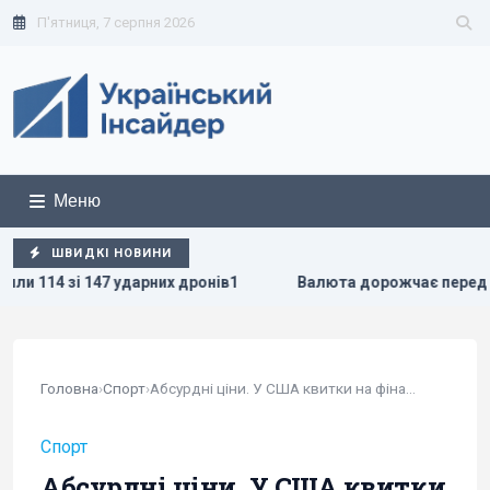
П'ятниця, 7 серпня 2026
Меню
ШВИДКІ НОВИНИ
дронів1
Валюта дорожчає перед вихідними: курс долара і
Головна
›
Спорт
›
Абсурдні ціни. У США квитки на фінал НБА...
Спорт
Абсурдні ціни. У США квитки