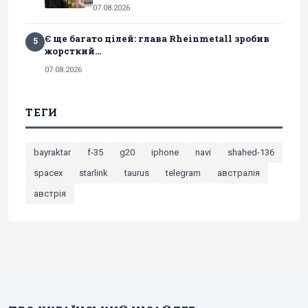
07.08.2026
Є ще багато цілей: глава Rheinmetall зробив
5
жорсткий...
07.08.2026
ТЕГИ
bayraktar
f-35
g20
iphone
navi
shahed-136
spacex
starlink
taurus
telegram
австралія
австрія