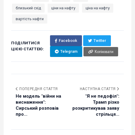
близький схід
ціни на нафту
ціна на нафту
вартість нафти
Facebook
Twitter
ПОДІЛИТИСЯ
ЦІЄЮ СТАТТЕЮ:
Telegram
Копіювати
ПОПЕРЕДНЯ СТАТТЯ
НАСТУПНА СТАТТЯ
Не модель "війни на
"Я не педофіл":
виснаження":
Трамп різко
Сирський розповів
розкритикував заяву
про...
стрільця...