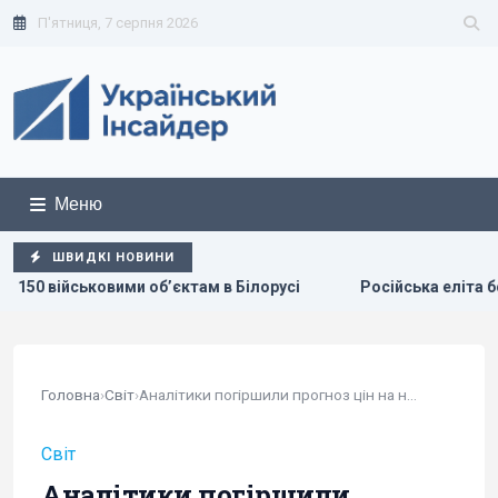
П'ятниця, 7 серпня 2026
Меню
ШВИДКІ НОВИНИ
там в Білорусі
Російська еліта боїться ФСБ, яка дедалі 
Головна
›
Світ
›
Аналітики погіршили прогноз цін на нафту і...
Світ
Аналітики погіршили