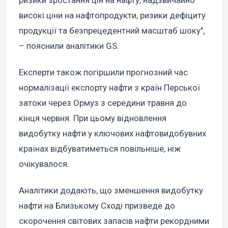
ризики зростання цін на нафту, надзвичайно
високі ціни на нафтопродукти, ризики дефіциту
продукції та безпрецедентний масштаб шоку",
– пояснили аналітики GS.
Експерти також погіршили прогнозний час
нормалізації експорту нафти з країн Перської
затоки через Ормуз з середини травня до
кінця червня. При цьому відновлення
видобутку нафти у ключових нафтовидобувних
країнах відбуватиметься повільніше, ніж
очікувалося.
Аналітики додають, що зменшення видобутку
нафти на Близькому Сході призведе до
скорочення світових запасів нафти рекордними