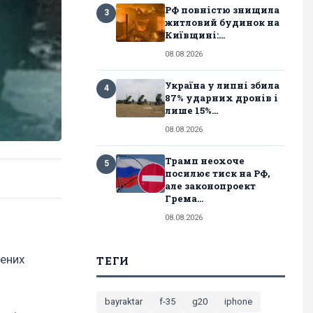
РФ повністю знищила
3
житловий будинок на
Київщині:...
08.08.2026
Україна у липні збила
4
87% ударних дронів і
лише 15%...
08.08.2026
Трамп неохоче
5
посилює тиск на РФ,
але законопроект
Грема...
08.08.2026
лених
ТЕГИ
bayraktar
f-35
g20
iphone