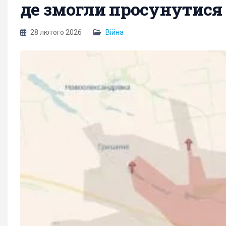
де змогли просунутися
28 лютого 2026
Війна