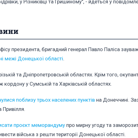
рівки, у Різниківці та Гришиному", - йдеться у повідомле
овини
фісу президента, бригадний генерал Павло Паліса заува
ні межі Донецької області
.
зькій та Дніпропетровській областях. Крім того, окупан
 кордону у Сумській та Харківській областях.
нулися поблизу трьох населених пунктів
на Донеччині. За
а Привілля.
писати проєкт меморандуму
про мирну угоду та заморози
вести війська з решти території Донецької області.