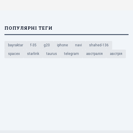
ПОПУЛЯРНІ ТЕГИ
bayraktar
f-35
g20
iphone
navi
shahed-136
spacex
starlink
taurus
telegram
австралія
австрія