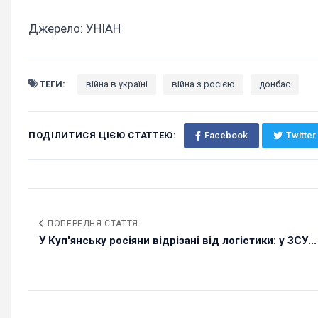
Джерело: УНІАН
ТЕГИ:
війна в україні
війна з росією
донбас
ПОДІЛИТИСЯ ЦІЄЮ СТАТТЕЮ:
Facebook
Twitter
ПОПЕРЕДНЯ СТАТТЯ
У Куп'янську росіяни відрізані від логістики: у ЗСУ...