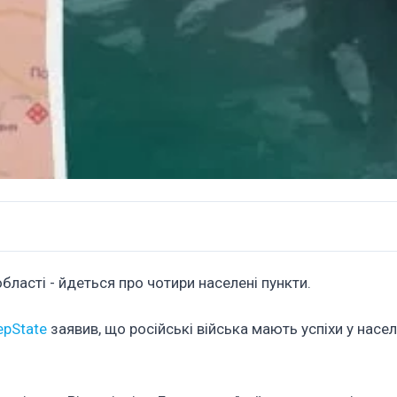
ласті - йдеться про чотири населені пункти.
epState
заявив, що російські війська мають успіхи у насе