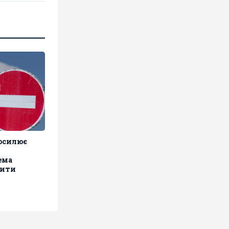
осилює
ема
жити