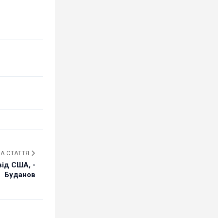
А СТАТТЯ
від США, -
Буданов