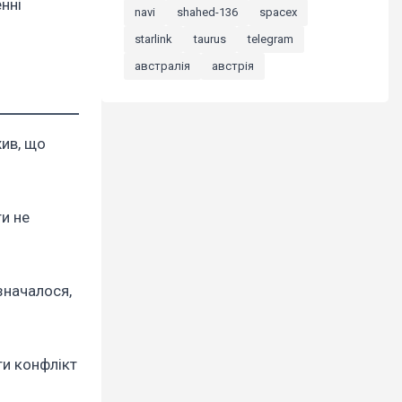
нні
navi
shahed-136
spacex
starlink
taurus
telegram
австралія
австрія
жив, що
ти не
значалося,
ти конфлікт