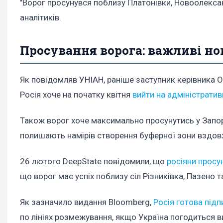
"Ворог просунувся поблизу Платонівки, Новоолександ
аналітиків.
Просування ворога: важливі н
Як повідомляв УНІАН, раніше заступник керівника О
Росія хоче на початку квітня
вийти на адміністратив
Також ворог хоче максимально просунутись у Запорі
полишають намірів створення буферної зони вздовж
26 лютого DeepState повідомили, що
росіяни просу
що ворог має успіх поблизу сіл Різниківка, Пазено т
Як зазначило видання Bloomberg,
Росія готова під
по лініях розмежування, якщо Україна погодиться ви