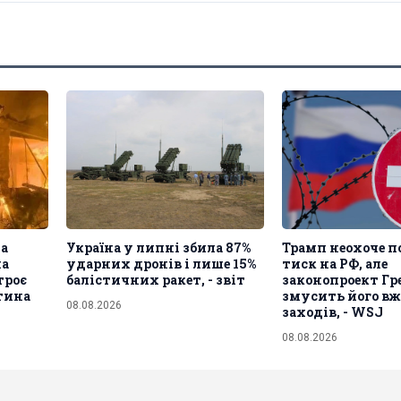
а
Україна у липні збила 87%
Трамп неохоче п
на
ударних дронів і лише 15%
тиск на РФ, але
троє
балістичних ракет, - звіт
законопроект Гр
тина
змусить його в
08.08.2026
заходів, - WSJ
08.08.2026