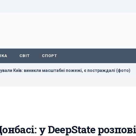
ІКА
СВІТ
СПОРТ
виникли масштабні пожежі, є постраждалі (фото)
РФ повн
онбасі: у DeepState розпов