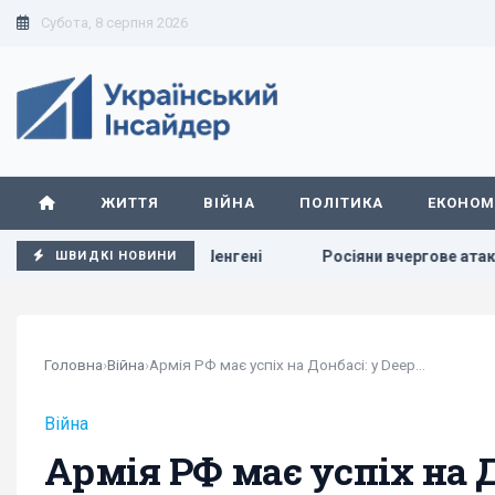
Субота, 8 серпня 2026
ЖИТТЯ
ВІЙНА
ПОЛІТИКА
ЕКОНОМ
 перевірок у Шенгені
Росіяни вчергове атакували Київ: 
ШВИДКІ НОВИНИ
Головна
›
Війна
›
Армія РФ має успіх на Донбасі: у DeepState...
Війна
Армія РФ має успіх на Д