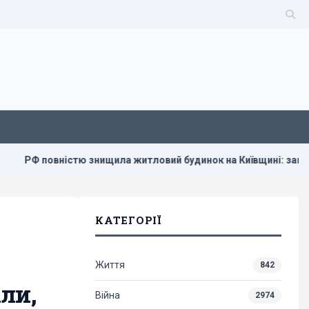
істю знищила житловий будинок на Київщині: загинуло троє лю
КАТЕГОРІЇ
Життя
842
іли,
Війна
2974