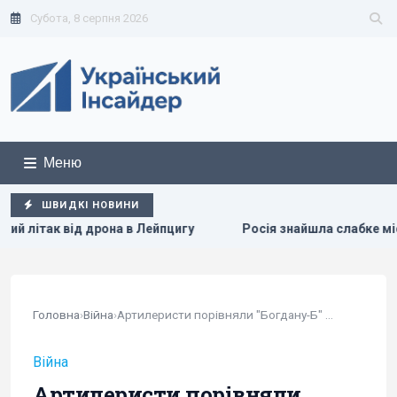
Субота, 8 серпня 2026
Меню
ШВИДКІ НОВИНИ
цигу
Росія знайшла слабке місце української ППО, не зал
Головна
›
Війна
›
Артилеристи порівняли "Богдану-Б" з М777 і...
Війна
Артилеристи порівняли