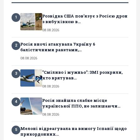
Розвідка США пов’язує з Росією дрон
1
з вибухівкою в...
08.08.2026
Росія вночі атакувала Україну 6
2
балістичними ракетами,...
08.08.2026
"Сміливо і мужньо": ЗМІ розкрили,
3
хто врятував...
08.08.2026
Росія знайшла слабке місце
4
української ППО, не залишаючи...
08.08.2026
Мелоні відреагувала на вимогу Іспанії щодо
5
прикордонних...