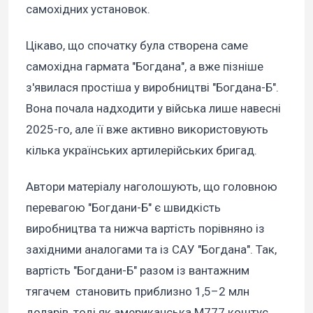
самохідних установок.
Цікаво, що спочатку була створена саме
самохідна гармата "Богдана", а вже пізніше
з'явилася простіша у виробництві "Богдана-Б".
Вона почала надходити у війська лише навесні
2025-го, але її вже активно використовують
кілька українських артилерійських бригад.
Автори матеріалу наголошують, що головною
перевагою "Богдани-Б" є швидкість
виробництва та нижча вартість порівняно із
західними аналогами та із САУ "Богдана". Так,
вартість "Богдани-Б" разом із вантажним
тягачем становить приблизно 1,5–2 млн
доларів, тоді як американська М777 коштує