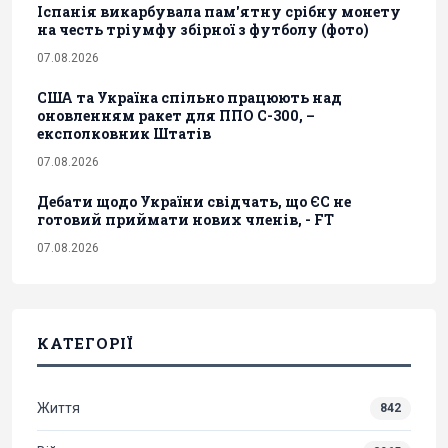
Іспанія викарбувала пам'ятну срібну монету
на честь тріумфу збірної з футболу (фото)
07.08.2026
США та Україна спільно працюють над
оновленням ракет для ППО С-300, –
експолковник Штатів
07.08.2026
Дебати щодо України свідчать, що ЄС не
готовий приймати нових членів, - FT
07.08.2026
КАТЕГОРІЇ
Життя
842