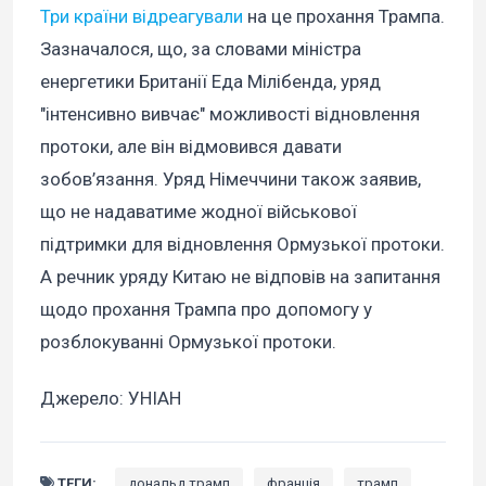
Три країни відреагували
на це прохання Трампа.
Зазначалося, що, за словами міністра
енергетики Британії Еда Мілібенда, уряд
"інтенсивно вивчає" можливості відновлення
протоки, але він відмовився давати
зобов’язання. Уряд Німеччини також заявив,
що не надаватиме жодної військової
підтримки для відновлення Ормузької протоки.
А речник уряду Китаю не відповів на запитання
щодо прохання Трампа про допомогу у
розблокуванні Ормузької протоки.
Джерело: УНІАН
ТЕГИ:
дональд трамп
франція
трамп