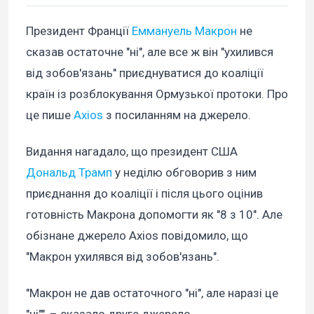
Президент Франції
Еммануель Макрон
не
сказав остаточне "ні", але все ж він "ухилився
від зобов'язань" приєднуватися до коаліції
країн із розблокування Ормузької протоки. Про
це пише
Axios
з посиланням на джерело.
Видання нагадало, що президент США
Дональд Трамп
у неділю обговорив з ним
приєднання до коаліції і після цього оцінив
готовність Макрона допомогти як "8 з 10". Але
обізнане джерело Axios повідомило, що
"Макрон ухилявся від зобов'язань".
"Макрон не дав остаточного "ні", але наразі це