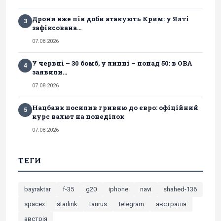
Дрони вже пів доби атакують Крим: у Ялті
3
зафіксована...
07.08.2026
У червні – 30 бомб, у липні – понад 50: в ОВА
4
заявили...
07.08.2026
Нацбанк посилив гривню до євро: офіційний
5
курс валют на понеділок
07.08.2026
ТЕГИ
bayraktar
f-35
g20
iphone
navi
shahed-136
spacex
starlink
taurus
telegram
австралія
австрія