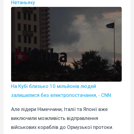
Нетаньяху
На Кубі близько 10 мільйонів людей
залишилися без електропостачання, - CNN
Але лідери Німеччини, Італії та Японії вже
виключили можливість відправлення
військових кораблів до Ормузької протоки.