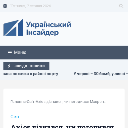
П'ятниця, 7 серпня 2026
Меню
ШВИДКІ НОВИНИ
у
У червні – 30 бомб, у липні – понад 50: в ОВА заявили п
Головна
›
Світ
›
Axios дізнався, чи погодився Макрон допомогти...
Світ
Axios дізнався, чи погодився