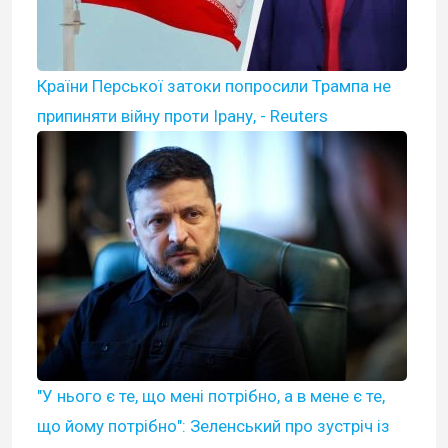
Країни Перської затоки попросили Трампа не
припиняти війну проти Ірану, - Reuters
"У нього є те, що мені потрібно, а в мене є те,
що йому потрібно": Зеленський про зустріч із