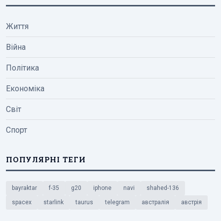
Життя
Війна
Політика
Економіка
Світ
Спорт
ПОПУЛЯРНІ ТЕГИ
bayraktar
f-35
g20
iphone
navi
shahed-136
spacex
starlink
taurus
telegram
австралія
австрія