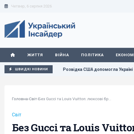
Четвер, 6 серпня 2026
ЖИТТЯ
ВІЙНА
ПОЛІТИКА
ЕКОНОМ
РФ за добу
Розвідка США допомогла Україні переломити хід
ШВИДКІ НОВИНИ
Головна
›
Світ
›
Без Gucci та Louis Vuitton: люксові бренди...
Світ
Без Gucci та Louis Vuitt