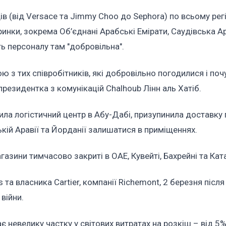
в (від Versace та Jimmy Choo до Sephora) по всьому регі
 ринки, зокрема Об’єднані Арабські Емірати, Саудівська Ар
ь персоналу там "добровільна".
з тих співробітників, які добровільно погодилися і по
президентка з комунікацій Chalhoub Лінн аль Хатіб.
рила логістичний центр в Абу-Дабі, призупинила доставку
ькій Аравії та Йорданії залишатися в приміщеннях.
агазини тимчасово закриті в ОАЕ, Кувейті, Бахрейні та Кат
 та власника Cartier, компанії Richemont, 2 березня після
війни.
є невелику частку у світових витратах на розкіш – від 5