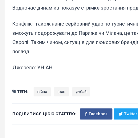
Водночас динаміка показує стрімке зростання прод
Конфлікт також наніс серйозний удар по туристичній
зможуть подорожувати до Парижа чи Мілана, це та
Європі. Таким чином, ситуація для люксових бренд
погляд.
Джерело: УНІАН
ТЕГИ:
війна
іран
дубай
ПОДІЛИТИСЯ ЦІЄЮ СТАТТЕЮ:
Facebook
Twitter