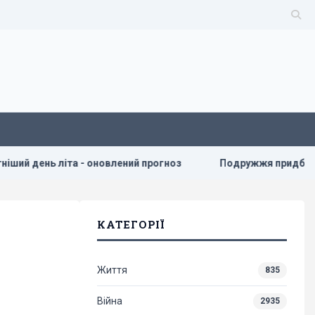
іта - оновлений прогноз
Подружжя придбало недорогий б
КАТЕГОРІЇ
Життя
835
Війна
2935