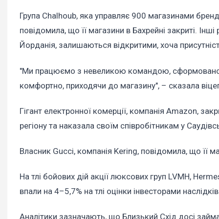
Група Chalhoub, яка управляє 900 магазинами бренді
повідомила, що її магазини в Бахрейні закриті. Інші
Йорданія, залишаються відкритими, хоча присутніст
"Ми працюємо з невеликою командою, сформованою 
комфортно, приходячи до магазину", – сказала віце
Гігант електронної комерції, компанія Amazon, зак
регіону та наказала своїм співробітникам у Саудівс
Власник Gucci, компанія Kering, повідомила, що її м
На тлі бойових дій акції люксових груп LVMH, Hermes
впали на 4–5,7% на тлі оцінки інвесторами наслідків 
Аналітики зазначають, що Близький Схід досі займа