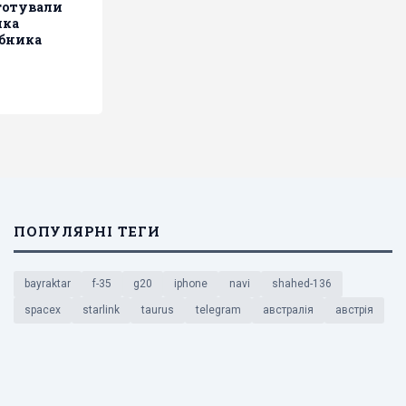
готували
ика
обника
ПОПУЛЯРНІ ТЕГИ
bayraktar
f-35
g20
iphone
navi
shahed-136
spacex
starlink
taurus
telegram
австралія
австрія