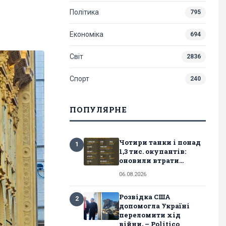
Політика
795
Економіка
694
Світ
2836
Спорт
240
ПОПУЛЯРНЕ
Чотири танки і понад
1
1,3 тис. окупантів:
оновили втрати...
06.08.2026
Розвідка США
2
допомогла Україні
переломити хід
війни, – Politico