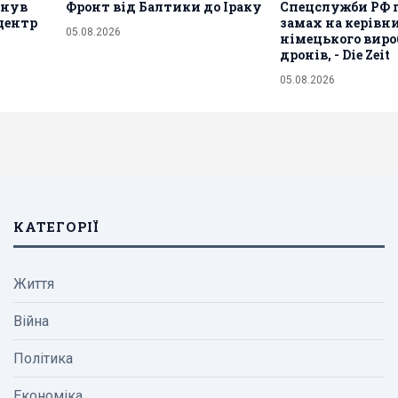
хнув
Фронт від Балтики до Іраку
Спецслужби РФ 
центр
замах на керівн
05.08.2026
німецького вир
дронів, - Die Zeit
05.08.2026
КАТЕГОРІЇ
Життя
Війна
Політика
Економіка