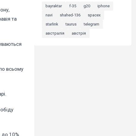
bayraktar
f-35
g20
iphone
ону,
navi
shahed-136
spacex
авія та
starlink
taurus
telegram
австралія
австрія
чуваються
 по всьому
арі.
 обіду
% до 10%.