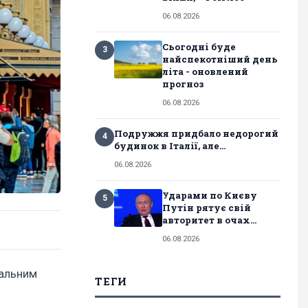
06.08.2026
Сьогодні буде
3
найспекотніший день
літа - оновлений
прогноз
06.08.2026
Подружжя придбало недорогий
4
будинок в Італії, але...
06.08.2026
Ударами по Києву
5
Путін рятує свій
авторитет в очах...
06.08.2026
мальним
ТЕГИ