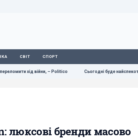
ІКА
СВІТ
СПОРТ
 війни, – Politico
Сьогодні буде найспекотніший день л
on: люксові бренди масово