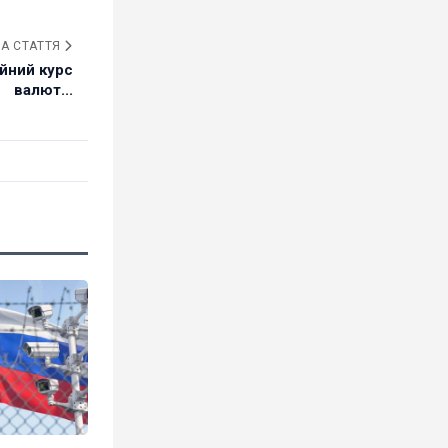
А СТАТТЯ
ійний курс
валют...