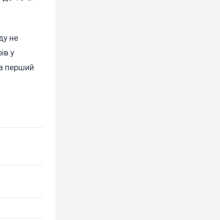
ду не
ів у
на перший