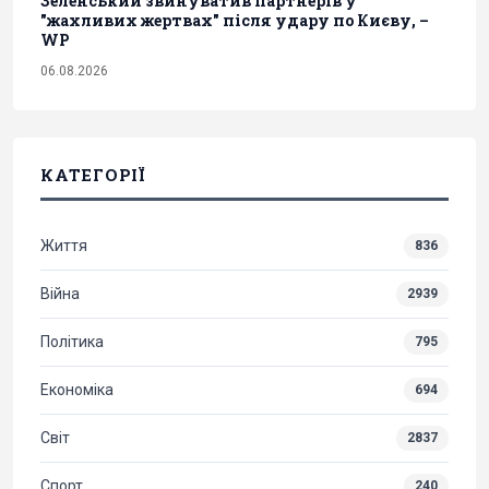
Зеленський звинуватив партнерів у
"жахливих жертвах" після удару по Києву, –
WP
06.08.2026
КАТЕГОРІЇ
Життя
836
Війна
2939
Політика
795
Економіка
694
Світ
2837
Спорт
240