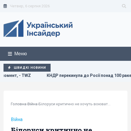
Четвер, 6 серпня 2026
Меню
ШВИДКІ НОВИНИ
КНДР перекинула до Росії понад 100 ракет: в ISW пояснил
Головна
›
Війна
›
Білоруси критично не хочуть воювати, тим паче...
Війна
Білоруси критично не