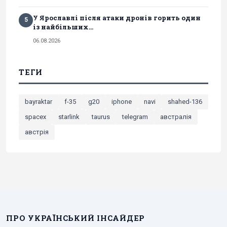
У Ярославлі після атаки дронів горить один
5
із найбільших...
06.08.2026
ТЕГИ
bayraktar
f-35
g20
iphone
navi
shahed-136
spacex
starlink
taurus
telegram
австралія
австрія
ПРО УКРАЇНСЬКИЙ ІНСАЙДЕР