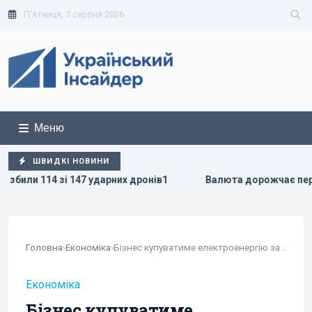
П'ятниця, 7 серпня 2026
Меню
ШВИДКІ НОВИНИ
47 ударних дронів1
Валюта дорожчає перед вихідними: кур
Головна
›
Економіка
›
Бізнес купуватиме електроенергію за...
Економіка
Бізнес купуватиме