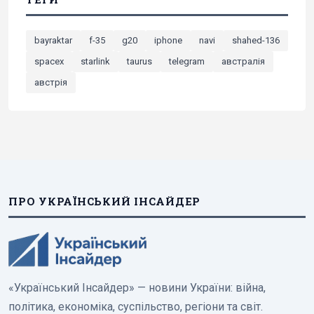
bayraktar
f-35
g20
iphone
navi
shahed-136
spacex
starlink
taurus
telegram
австралія
австрія
ПРО УКРАЇНСЬКИЙ ІНСАЙДЕР
«Український Інсайдер» — новини України: війна,
політика, економіка, суспільство, регіони та світ.