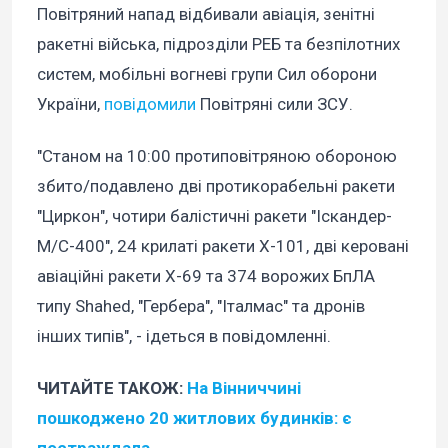
Повітряний напад відбивали авіація, зенітні
ракетні війська, підрозділи РЕБ та безпілотних
систем, мобільні вогневі групи Сил оборони
України,
повідомили
Повітряні сили ЗСУ.
"Станом на 10:00 протиповітряною обороною
збито/подавлено дві протикорабельні ракети
"Циркон", чотири балістичні ракети "Іскандер-
М/С-400", 24 крилаті ракети Х-101, дві керовані
авіаційні ракети Х-69 та 374 ворожих БпЛА
типу Shahed, "Гербера", "Італмас" та дронів
інших типів", - ідеться в повідомленні.
ЧИТАЙТЕ ТАКОЖ:
На Вінниччині
пошкоджено 20 житлових будинків: є