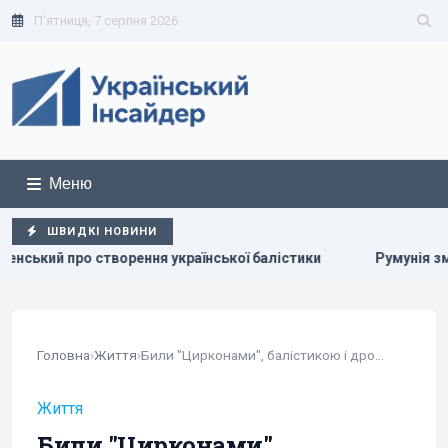
П'ятниця, 7 серпня 2026
Меню
ШВИДКІ НОВИНИ
 української балістики
Румунія змінює течію Дунаю: для 
Головна
›
Життя
›
Били "Цирконами", балістикою і дронами:...
Життя
Били "Цирконами",