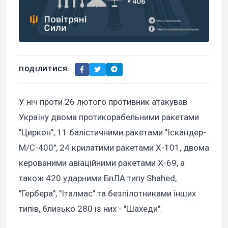
ПОДІЛИТИСЯ:
У ніч проти 26 лютого противник атакував
Україну двома протикорабельними ракетами
"Циркон", 11 балістичними ракетами "Іскандер-
М/С-400", 24 крилатими ракетами Х-101, двома
керованими авіаційними ракетами Х-69, а
також 420 ударними БпЛА типу Shahed,
"Гербера", "Італмас" та безпілотниками інших
типів, близько 280 із них - "Шахеди".