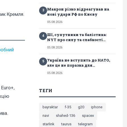
Макрон різко відреагував на
3
ник Кремля.
нові удари РФ по Києву
05.08.2026
ШІ, супутники та балістика:
4
NYT про силу та слабкості...
05.08.2026
робний
Україна не вступить до НАТО,
5
але це не поразка для...
05.08.2026
 Euro+,
ТЕГИ
кцію
bayraktar
f-35
g20
iphone
ива.
navi
shahed-136
spacex
starlink
taurus
telegram