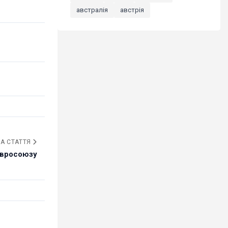
австралія
австрія
А СТАТТЯ
Євросоюзу