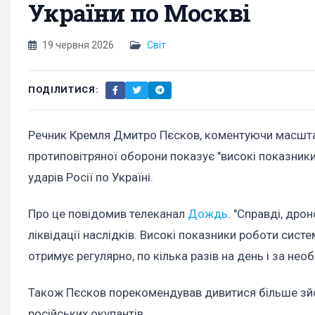
України по Москві
19 червня 2026
Світ
ПОДІЛИТИСЯ:
Речник Кремля Дмитро Пєсков, коментуючи масш
протиповітряної оборони показує "високі показник
ударів Росії по Україні.
Про це повідомив телеканал
Дождь
. "Справді, дро
ліквідації наслідків. Високі показники роботи сис
отримує регулярно, по кілька разів на день і за необх
Також Пєсков порекомендував дивитися більше зйом
російських окупантів.