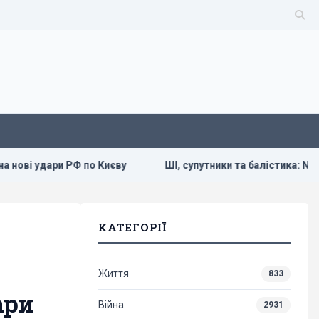
дари РФ по Києву
ШІ, супутники та балістика: NYT про силу 
КАТЕГОРІЇ
Життя
833
ари
Війна
2931