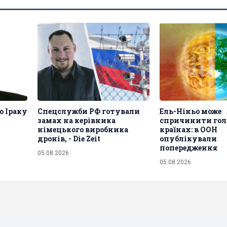
о Іраку
Спецслужби РФ готували
Ель-Ніньо може
замах на керівника
спричинити голо
німецького виробника
країнах: в ООН
дронів, - Die Zeit
опублікували
попередження
05.08.2026
05.08.2026