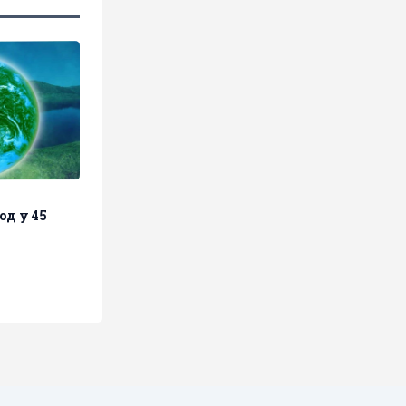
д у 45