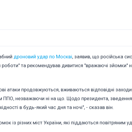
табний
дроновий удар по Москві
, заявив, що російська си
и роботи" та рекомендував дивитися "вражаючі зйомки" н
нові атаки продовжуються, вживаються відповідні заходи
тем ППО, незважаючи ні на що. Щодо президента, зведення
ідності в будь-який час дня та ночі", - сказав він.
ок із різних міст України, які піддаються повітряним у