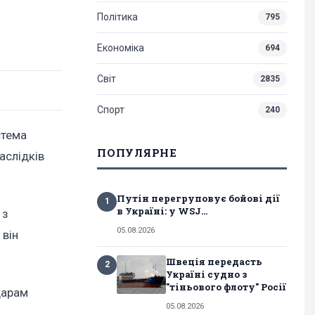
Політика
795
Економіка
694
Світ
2835
Спорт
240
стема
ПОПУЛЯРНЕ
аслідків
Путін перегруповує бойові дії
1
в Україні: у WSJ...
 з
05.08.2026
 він
Швеція передасть
2
Україні судно з
"тіньового флоту" Росії
дарам
05.08.2026