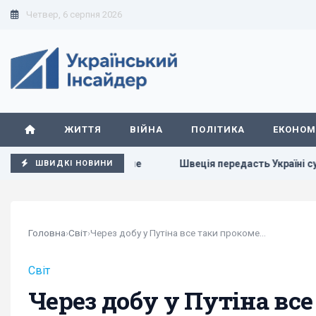
Четвер, 6 серпня 2026
ЖИТТЯ
ВІЙНА
ПОЛІТИКА
ЕКОНОМ
іли, чого він прагне
Швеція передасть Україні судно з "ті
ШВИДКІ НОВИНИ
Головна
›
Світ
›
Через добу у Путіна все таки прокоментували...
Світ
Через добу у Путіна вс