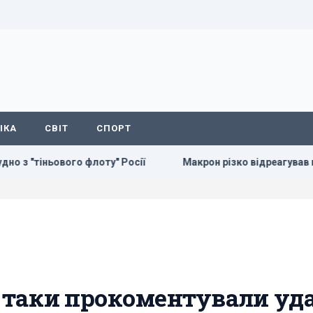
ІКА
СВІТ
СПОРТ
ньового флоту" Росії
Макрон різко відреагував на нові у
е таки прокоментували уд