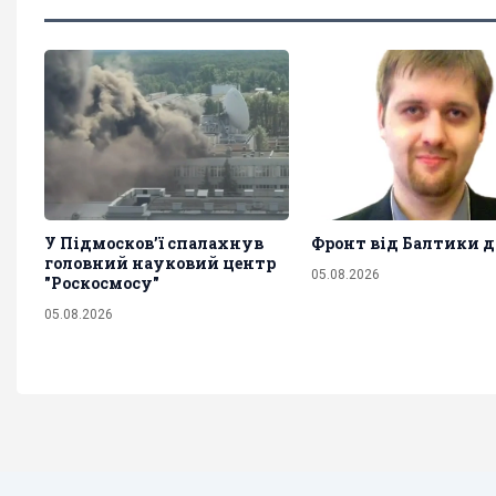
У Підмосков’ї спалахнув
Фронт від Балтики д
головний науковий центр
05.08.2026
"Роскосмосу"
05.08.2026