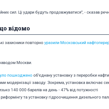
них сил. Ці удари будуть продовжуватися", - сказав реч
що відомо
ські захисники повторно
уразили Московський нафтопере
заводом Москви.
 було пошкоджено
об'єднану установку з переробки нафти
ами модернізації заводу. Зокрема, установка включає се
зько 140 000 барелів на день - 47% від потужності
 риформінгу та установку гідроочищення дизельного пал