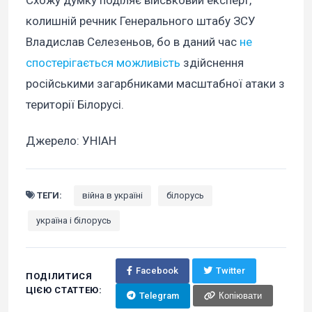
колишній речник Генерального штабу ЗСУ
Владислав Селезеньов, бо в даний час
не
спостерігається можливість
здійснення
російськими загарбниками масштабної атаки з
території Білорусі.
Джерело: УНІАН
ТЕГИ:
війна в україні
білорусь
україна і білорусь
Facebook
Twitter
ПОДІЛИТИСЯ
ЦІЄЮ СТАТТЕЮ:
Telegram
Копіювати