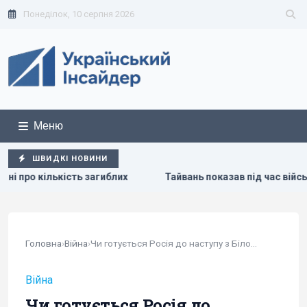
Понеділок, 10 серпня 2026
Меню
ШВИДКІ НОВИНИ
Тайвань показав під час військових навчань дрони, якими Укра
Головна
›
Війна
›
Чи готується Росія до наступу з Білорусі:...
Війна
Чи готується Росія до