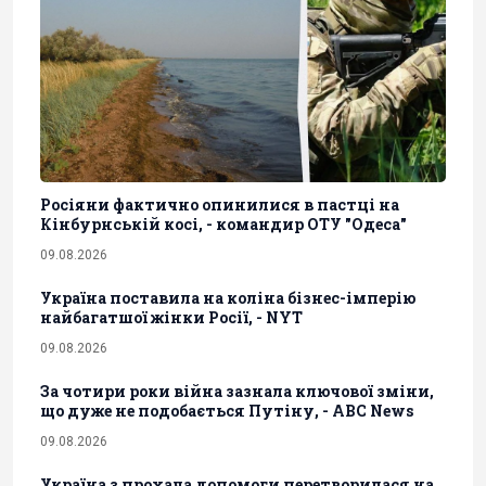
Росіяни фактично опинилися в пастці на
Кінбурнській косі, - командир ОТУ "Одеса"
09.08.2026
Україна поставила на коліна бізнес-імперію
найбагатшої жінки Росії, - NYT
09.08.2026
За чотири роки війна зазнала ключової зміни,
що дуже не подобається Путіну, - ABC News
09.08.2026
Україна з прохача допомоги перетворилася на