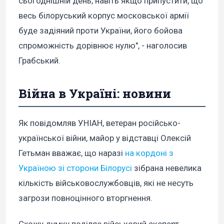
сьогоднішній день, навіть якщо припустити, що
весь білоруський корпус московської армії
буде задіяний проти України, його бойова
спроможність дорівнює нулю", - наголосив
Грабський.
Війна в Україні: новини
Як повідомляв УНІАН, ветеран російсько-
української війни, майор у відставці Олексій
Гетьман вважає, що наразі
на кордоні з
Україною зі сторони Білорусі
зібрана невелика
кількість військовослужбовців, які не несуть
загрози повноцінного вторгнення.
Схожу думку поділяє військовий експерт,