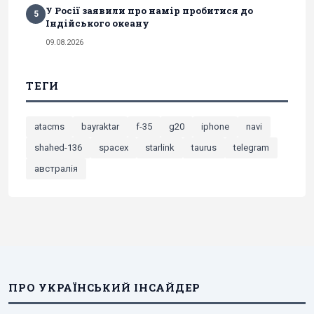
У Росії заявили про намір пробитися до
5
Індійського океану
09.08.2026
ТЕГИ
atacms
bayraktar
f-35
g20
iphone
navi
shahed-136
spacex
starlink
taurus
telegram
австралія
ПРО УКРАЇНСЬКИЙ ІНСАЙДЕР