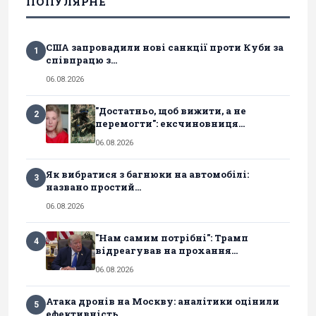
ПОПУЛЯРНЕ
США запровадили нові санкції проти Куби за
1
співпрацю з...
06.08.2026
"Достатньо, щоб вижити, а не
2
перемогти": ексчиновниця...
06.08.2026
Як вибратися з багнюки на автомобілі:
3
названо простий...
06.08.2026
"Нам самим потрібні": Трамп
4
відреагував на прохання...
06.08.2026
Атака дронів на Москву: аналітики оцінили
5
ефективність...