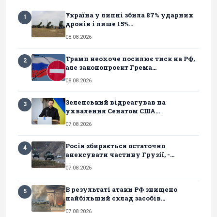
Україна у липні збила 87% ударних
1
дронів і лише 15%...
08.08.2026
Трамп неохоче посилює тиск на РФ,
2
але законопроект Грема...
08.08.2026
Зеленський відреагував на
3
ухвалення Сенатом США...
07.08.2026
Росія збирається остаточно
4
анексувати частину Грузії, -...
07.08.2026
В результаті атаки РФ знищено
5
найбільший склад засобів...
07.08.2026