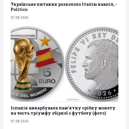
Українське питання розкололо Італію навпіл, -
Politico
07.08.2026
Іспанія викарбувала пам'ятну срібну монету
на честь тріумфу збірної з футболу (фото)
07.08.2026