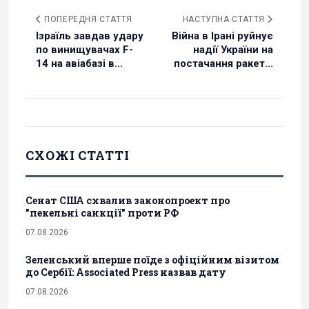
ПОПЕРЕДНЯ СТАТТЯ
НАСТУПНА СТАТТЯ
Ізраїль завдав удару
Війна в Ірані руйнує
по винищувачах F-
надії України на
14 на авіабазі в...
постачання ракет...
СХОЖІ СТАТТІ
Сенат США схвалив законопроект про
"пекельні санкції" проти РФ
07.08.2026
Зеленський вперше поїде з офіційним візитом
до Сербії: Associated Press назвав дату
07.08.2026