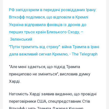
РФ запідозрили в передачі розвідданих Ірану:
Віткофф поділився, що відповіли в Кремлі
Україна відправила фахівців із дронів до
перших трьох країн Близького Сходу, –
Зеленський
"Путін тремтить від страху": війна Трампа в Ірані
дала важливий сигнал Кремлю, - The Telegraph
"Але мені здається, що підхід Трампа
принципово не зміниться", висловив думку
Харді.
Натомість Харді заявив виданню, що провідні
переговірники США, спецпредставник Стів
Віткофф і зять Трампа Джаред Кушнер,