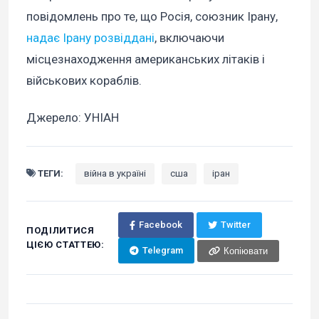
повідомлень про те, що Росія, союзник Ірану,
надає Ірану розвіддані
, включаючи
місцезнаходження американських літаків і
військових кораблів.
Джерело: УНІАН
ТЕГИ:
війна в україні
сша
іран
Facebook
Twitter
ПОДІЛИТИСЯ
ЦІЄЮ СТАТТЕЮ:
Telegram
Копіювати