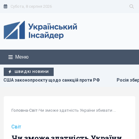
Субота, 8 серпня 2026
Меню
ШВИДКІ НОВИНИ
 санкцій проти РФ
Росія збирається остаточно анексуват
Головна
›
Світ
›
Чи зможе здатність України збивати "Шахеди"...
Світ
Чи зможе здатність України