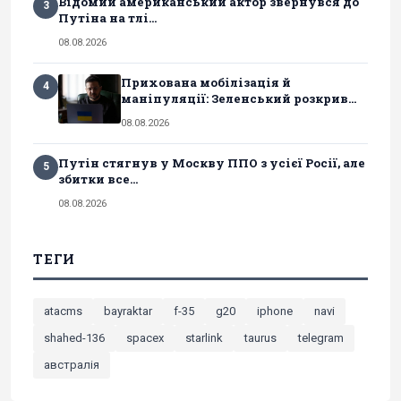
Відомий американський актор звернувся до
3
Путіна на тлі...
08.08.2026
Прихована мобілізація й
4
маніпуляції: Зеленський розкрив...
08.08.2026
Путін стягнув у Москву ППО з усієї Росії, але
5
збитки все...
08.08.2026
ТЕГИ
atacms
bayraktar
f-35
g20
iphone
navi
shahed-136
spacex
starlink
taurus
telegram
австралія