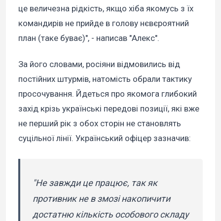
це величезна рідкість, якщо хіба якомусь з їх
командирів не прийде в голову нєвєроятний
план (таке буває)", - написав "Алекс".
За його словами, росіяни відмовились від
постійних штурмів, натомість обрали тактику
просочування. Йдеться про якомога глибокий
захід крізь українські передові позиції, які вже
не перший рік з обох сторін не становлять
суцільної лінії. Український офіцер зазначив:
"Не завжди це працює, так як
противник не в змозі накопичити
достатню кількість особового складу