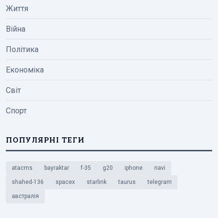
Життя
Війна
Політика
Економіка
Світ
Спорт
ПОПУЛЯРНІ ТЕГИ
atacms
bayraktar
f-35
g20
iphone
navi
shahed-136
spacex
starlink
taurus
telegram
австралія