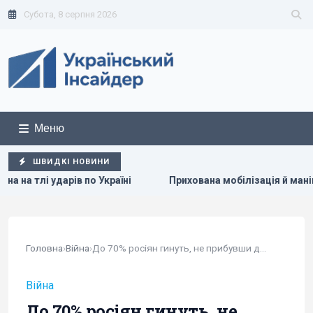
Субота, 8 серпня 2026
Меню
ШВИДКІ НОВИНИ
Україні
Прихована мобілізація й маніпуляції: Зеленський
Головна
›
Війна
›
До 70% росіян гинуть, не прибувши до лінії...
Війна
До 70% росіян гинуть, не