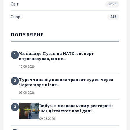
Світ
2898
Спорт
246
ПОПУЛЯРНЕ
Чи нападе Путін на НАТО: експерт
1
спрогнозував, що це...
10.08.2026
Туреччина відновила транзит суден через
2
Чорне море після...
09.08.2026
Вибух в московському ресторані:
3
ЗМІ дізналися нові дані...
09.08.2026