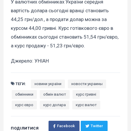
У валютних обмінниках України середня
вартість долара сьогодні вранці становить
44,25 грн/дол., а продати долар можна за
курсом 44,00 гривні. Курс готівкового євро в
обмінниках сьогодні становить 51,54 грн/євро,
а курс продажу - 51,23 грн/євро.
Джерело: УНІАН
ТЕГИ:
новини україни
новости украины
обмінники
обмін валют
курс гривні
курс євро
курс долара
курс валют
Facebook
Twitter
ПОДІЛИТИСЯ