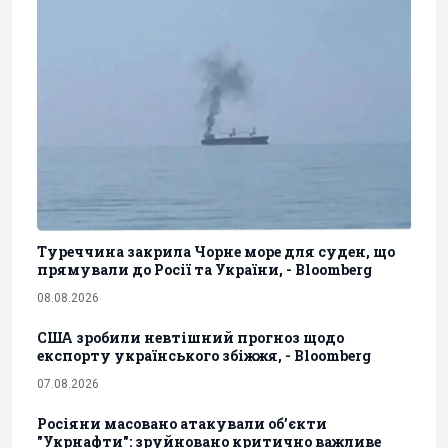
Туреччина закрила Чорне море для суден, що
прямували до Росії та України, - Bloomberg
08.08.2026
США зробили невтішний прогноз щодо
експорту українського збіжжя, - Bloomberg
07.08.2026
Росіяни масовано атакували обʼєкти
"Укрнафти": зруйновано критично важливе