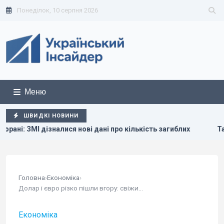
Понеділок, 10 серпня 2026
Меню
ШВИДКІ НОВИНИ
лися нові дані про кількість загиблих
Тайвань показав пі
Головна
›
Економіка
›
Долар і євро різко пішли вгору: свіжий курс...
Економіка