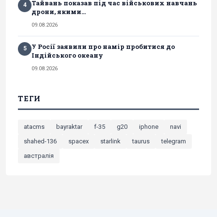
Тайвань показав під час військових навчань
4
дрони, якими...
09.08.2026
У Росії заявили про намір пробитися до
5
Індійського океану
09.08.2026
ТЕГИ
atacms
bayraktar
f-35
g20
iphone
navi
shahed-136
spacex
starlink
taurus
telegram
австралія