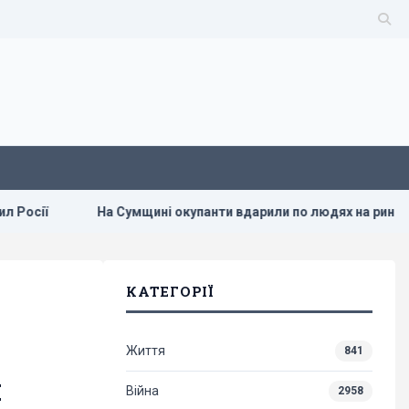
ії
На Сумщині окупанти вдарили по людях на ринку: баг
КАТЕГОРІЇ
Життя
841
й
Війна
2958