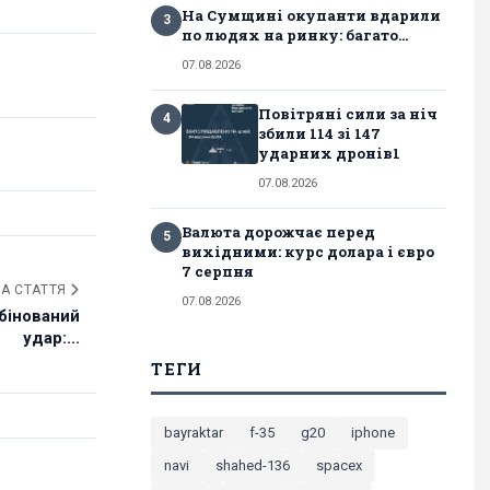
На Сумщині окупанти вдарили
3
по людях на ринку: багато...
07.08.2026
Повітряні сили за ніч
4
збили 114 зі 147
ударних дронів1
07.08.2026
Валюта дорожчає перед
5
вихідними: курс долара і євро
7 серпня
А СТАТТЯ
07.08.2026
бінований
удар:...
ТЕГИ
bayraktar
f-35
g20
iphone
navi
shahed-136
spacex