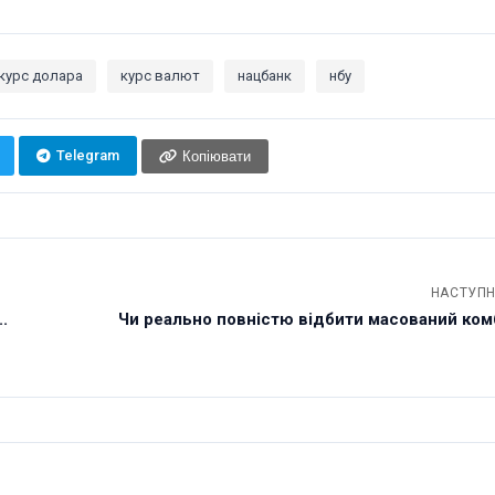
курс долара
курс валют
нацбанк
нбу
Telegram
Копіювати
НАСТУПН
.
Чи реально повністю відбити масований ком