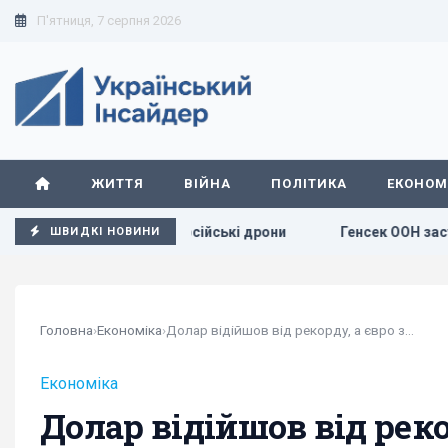
П'ятниця, 7 серпня 2026
ЖИТТЯ
ВІЙНА
ПОЛІТИКА
ЕКОНОМ
рсткий прогноз про російські дрони
Генсек ООН засудив м
ШВИДКІ НОВИНИ
Головна
›
Економіка
›
Долар відійшов від рекорду, а євро зріс:...
Економіка
Долар відійшов від реко