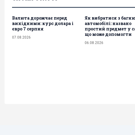
Валюта дорожчає перед
Як вибратися з багн
вихідними: курс долара і
автомобілі: названо
євро 7 серпня
простий предмет у с
що може допомогти
07.08.2026
06.08.2026