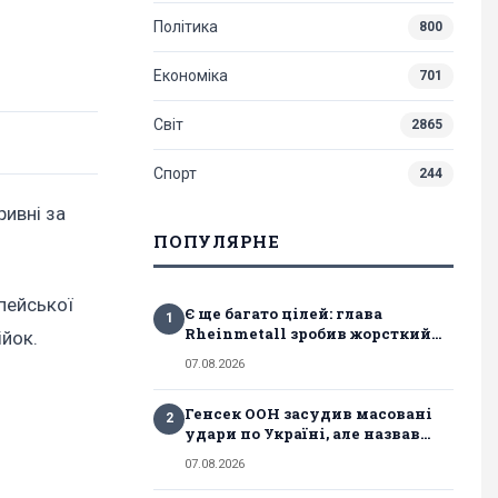
Політика
800
Економіка
701
Світ
2865
Спорт
244
ривні за
ПОПУЛЯРНЕ
опейської
Є ще багато цілей: глава
1
Rheinmetall зробив жорсткий...
пійок.
07.08.2026
Генсек ООН засудив масовані
2
удари по Україні, але назвав...
07.08.2026