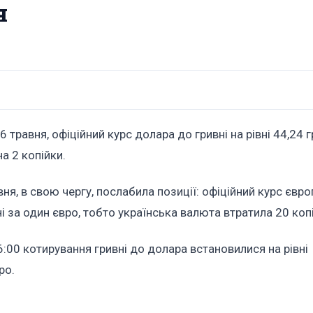
я
 травня, офіційний курс долара до гривні на рівні 44,24 г
а 2 копійки.
вня, в свою чергу, послабила позиції: офіційний курс євр
ні за один євро, тобто українська валюта втратила 20 ко
:00 котирування гривні до долара встановилися на рівні
ро.