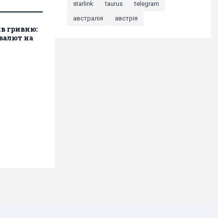
starlink
taurus
telegram
австралія
австрія
в гривню:
валют на