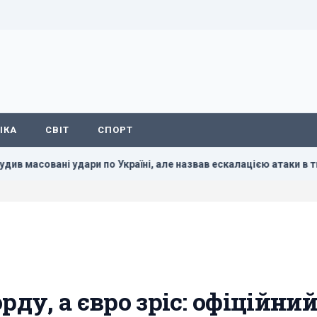
ІКА
СВІТ
СПОРТ
асовані удари по Україні, але назвав ескалацією атаки в тил Рос
рду, а євро зріс: офіційни