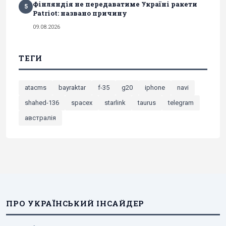
Фінляндія не передаватиме Україні ракети
5
Patriot: названо причину
09.08.2026
ТЕГИ
atacms
bayraktar
f-35
g20
iphone
navi
shahed-136
spacex
starlink
taurus
telegram
австралія
ПРО УКРАЇНСЬКИЙ ІНСАЙДЕР