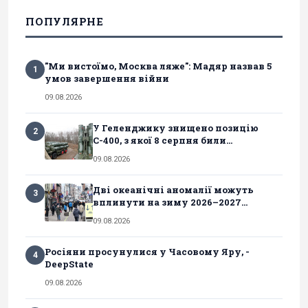
ПОПУЛЯРНЕ
"Ми вистоїмо, Москва ляже": Мадяр назвав 5
1
умов завершення війни
09.08.2026
У Геленджику знищено позицію
2
С-400, з якої 8 серпня били...
09.08.2026
Дві океанічні аномалії можуть
3
вплинути на зиму 2026–2027...
09.08.2026
Росіяни просунулися у Часовому Яру, -
4
DeepState
09.08.2026