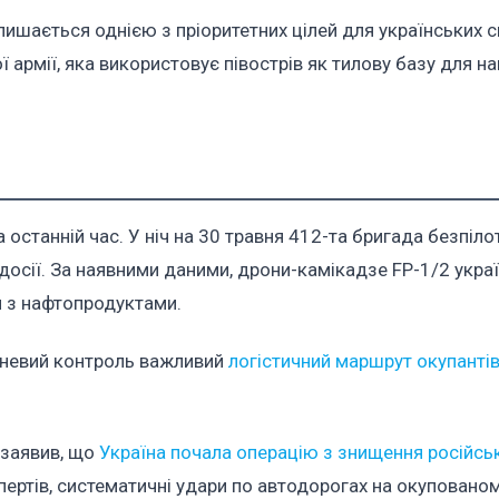
шається однією з пріоритетних цілей для українських си
 армії, яка використовує півострів як тилову базу для н
 останній час. У ніч на 30 травня 412-та бригада безпіло
досії. За наявними даними, дрони-камікадзе FP-1/2 укра
 з нафтопродуктами.
огневий контроль важливий
логістичний маршрут окупанті
 заявив, що
Україна почала операцію з знищення російсь
пертів, систематичні удари по автодорогах на окуповано