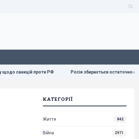
нкцій проти РФ
Росія збирається остаточно анексувати ча
КАТЕГОРІЇ
Життя
842
Війна
2971