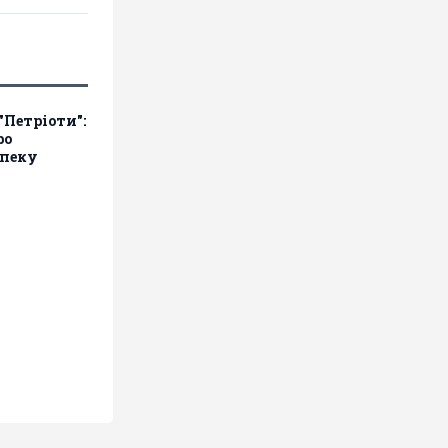
"Петріоти":
ро
зпеку