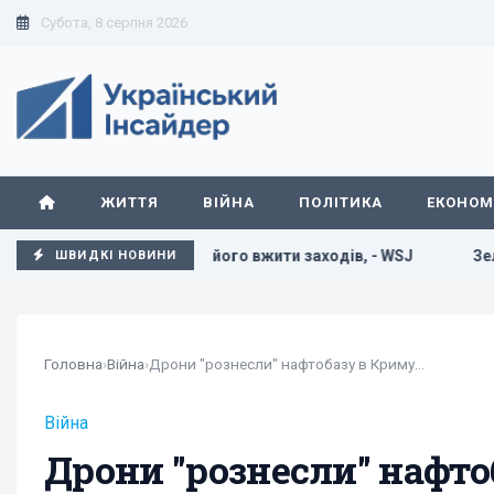
Субота, 8 серпня 2026
ЖИТТЯ
ВІЙНА
ПОЛІТИКА
ЕКОНОМ
кт Грема змусить його вжити заходів, - WSJ
Зеленський 
ШВИДКІ НОВИНИ
Головна
›
Війна
›
Дрони "рознесли" нафтобазу в Криму (відео)
Війна
Дрони "рознесли" нафто