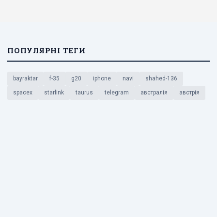
ПОПУЛЯРНІ ТЕГИ
bayraktar
f-35
g20
iphone
navi
shahed-136
spacex
starlink
taurus
telegram
австралія
австрія