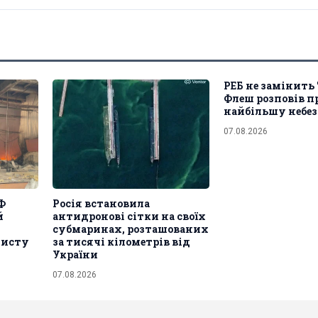
РЕБ не замінить 
Флеш розповів п
найбільшу небе
07.08.2026
Ф
Росія встановила
й
антидронові сітки на своїх
субмаринах, розташованих
хисту
за тисячі кілометрів від
України
07.08.2026