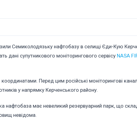
зили Семиколодязьку нафтобазу в селищі Єди-Кую Керч
ать дані супутникового моніторингового сервісу
NASA F
 координатами. Перед цим російські моніторингові кана
отників у напрямку Керченського району.
а нафтобаза має невеликий резервуарний парк, що скла
ховищ невідома.