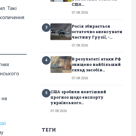
США...
л. Такі
07.08.2026
акопичення
Росія збирається
3
остаточно анексувати
частину Грузії, -...
07.08.2026
В результаті атаки РФ
4
тних
знищено найбільший
склад засобів...
їнського
07.08.2026
США зробили невтішний
5
прогноз щодо експорту
в
на
українського...
07.08.2026
кої
ТЕГИ
му