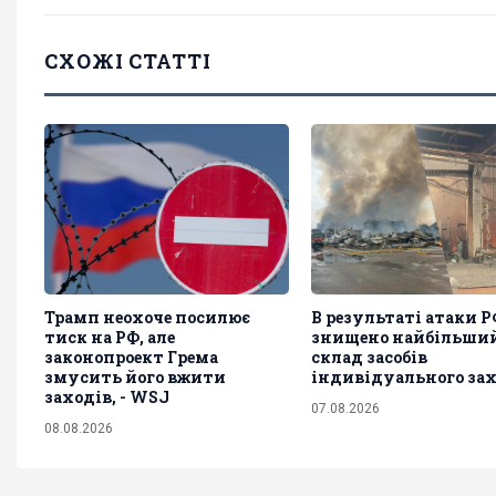
СХОЖІ СТАТТІ
Трамп неохоче посилює
В результаті атаки Р
тиск на РФ, але
знищено найбільши
законопроект Грема
склад засобів
змусить його вжити
індивідуального за
заходів, - WSJ
07.08.2026
08.08.2026