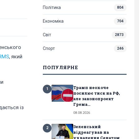
Політика
804
Економіка
704
Світ
2873
енського
Спорт
246
IRMS
, який
ПОПУЛЯРНЕ
ли
Трамп неохоче
1
посилює тиск на РФ,
але законопроект
Грема...
дається із
08.08.2026
Зеленський
2
відреагував на
ухвалення Сенатом