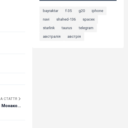
bayraktar
f-35
g20
iphone
navi
shahed-136
spacex
starlink
taurus
telegram
австралія
австрія
А СТАТТЯ
 Монако...