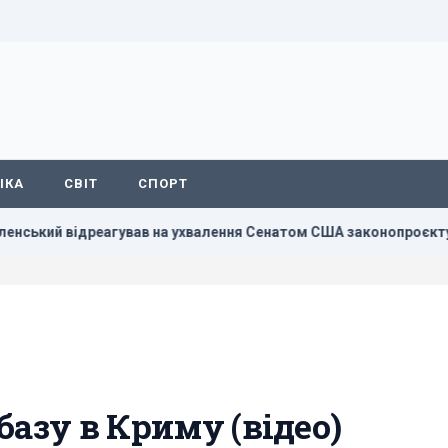
ІКА
СВІТ
СПОРТ
відреагував на ухвалення Сенатом США законопроєкту щодо са
базу в Криму (відео)