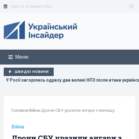
Субота, 8 серпня 2026
Меню
ШВИДКІ НОВИНИ
ілись одразу два великі НПЗ після атаки українських дронів
Головна
›
Війна
›
Дрони СБУ уразили ангари з винищувачами Су-30 у Криму
Війна
Дрони СБУ уразили ангари з