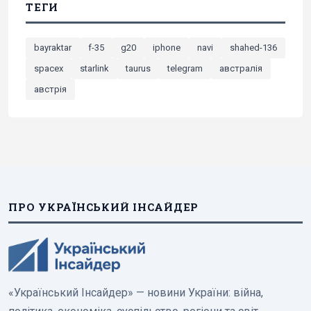
ТЕГИ
bayraktar
f-35
g20
iphone
navi
shahed-136
spacex
starlink
taurus
telegram
австралія
австрія
ПРО УКРАЇНСЬКИЙ ІНСАЙДЕР
«Український Інсайдер» — новини України: війна,