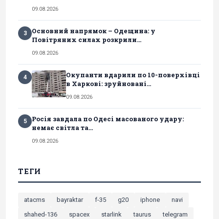
09.08.2026
Основний напрямок – Одещина: у
3
Повітряних силах розкрили...
09.08.2026
Окупанти вдарили по 10-поверхівці
4
в Харкові: зруйновані...
09.08.2026
Росія завдала по Одесі масованого удару:
5
немає світла та...
09.08.2026
ТЕГИ
atacms
bayraktar
f-35
g20
iphone
navi
shahed-136
spacex
starlink
taurus
telegram