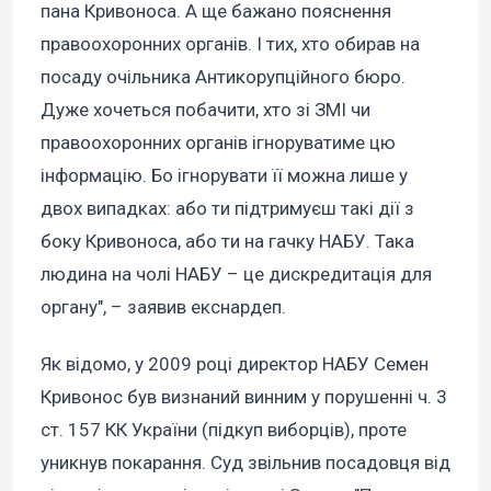
пана Кривоноса. А ще бажано пояснення
правоохоронних органів. І тих, хто обирав на
посаду очільника Антикорупційного бюро.
Дуже хочеться побачити, хто зі ЗМІ чи
правоохоронних органів ігноруватиме цю
інформацію. Бо ігнорувати її можна лише у
двох випадках: або ти підтримуєш такі дії з
боку Кривоноса, або ти на гачку НАБУ. Така
людина на чолі НАБУ – це дискредитація для
органу", – заявив екснардеп.
Як відомо, у 2009 році директор НАБУ Семен
Кривонос був визнаний винним у порушенні ч. 3
ст. 157 КК України (підкуп виборців), проте
уникнув покарання. Суд звільнив посадовця від