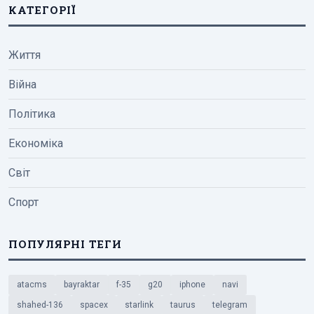
КАТЕГОРІЇ
Життя
Війна
Політика
Економіка
Світ
Спорт
ПОПУЛЯРНІ ТЕГИ
atacms
bayraktar
f-35
g20
iphone
navi
shahed-136
spacex
starlink
taurus
telegram