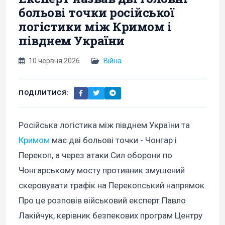
больові точки російської
логістики між Кримом і
півднем України
10 червня 2026
Війна
ПОДІЛИТИСЯ:
Російська логістика між півднем України та
Кримом
має дві больові точки - Чонгар і
Перекоп, а через атаки Сил оборони по
Чонгарському мосту противник змушений
скеровувати трафік на Перекопський напрямок.
Про це розповів військовий експерт Павло
Лакійчук, керівник безпекових програм Центру