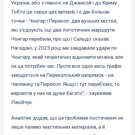
України, або з півночі на Джанкой і до Криму.
Тобто це серце цих артерій, і є дві больові
точки - Чонгар і Перекоп: два вузьких містки,
які з'єднують оці два логістичних маршрути.
Чонгар перебили, про що і Сальдо сказав.
Нагадаю, у 2023 році ми завдавали удари по
Чонгару, який теоретично відновити можна, але
на це потрібен час. Проте все одно весь трафік
зміщується на Перекопський напрямок - на
Чаплинку та Перекоп. Якщо і тут переб'ємо, то
варіантів у них не дуже багато", - зауважив
Лакійчук.
Аналітик додав, що це проблеми постачання не
лише паливо-мастильних матеріалів, а й