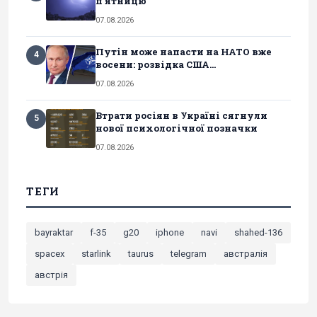
п'ятницю
07.08.2026
Путін може напасти на НАТО вже
4
восени: розвідка США...
07.08.2026
Втрати росіян в Україні сягнули
5
нової психологічної позначки
07.08.2026
ТЕГИ
bayraktar
f-35
g20
iphone
navi
shahed-136
spacex
starlink
taurus
telegram
австралія
австрія