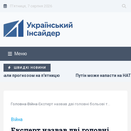
П'ятниця, 7 серпня 2026
Меню
ШВИДКІ НОВИНИ
а п'ятницю
Путін може напасти на НАТО вже восени: розв
Головна
›
Війна
›
Експерт назвав дві головні больові точки...
Війна
Експерт назвав дві головні