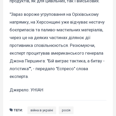
продуктів, як для цивільних, так і військових.
"Зараз вороже угруповання на Оріхівському
напрямку, на Херсонщині уже відчуває нестачу
боєприпасів та паливо-мастильних матеріалів,
через це на деяких частинах ділянок дії
противника сповільнюються. Резюмуючи,
експерт процитував американського генерала
Джона Першинга: "Бій виграє тактика, а битву -
логістика"", - передало "Еспресо" слова
експерта.
Джерело: УНІАН
ТЕГИ:
війна в україні
росія