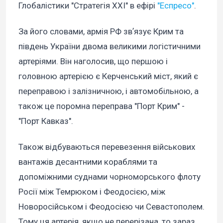
Глобалістики "Стратегія XXI" в ефірі
"Еспресо"
.
За його словами, армія РФ звʼязує Крим та
південь України двома великими логістичними
артеріями. Він наголосив, що першою і
головною артерією є Керченський міст, який є
переправою і залізничною, і автомобільною, а
також це поромна переправа "Порт Крим" -
"Порт Кавказ".
Також відбуваються перевезення військових
вантажів десантними кораблями та
допоміжними суднами чорноморського флоту
Росії між Темрюком і Феодосією, між
Новоросійськом і Феодосією чи Севастополем.
Тому ця артерія, якщо не перерізана, то зараз