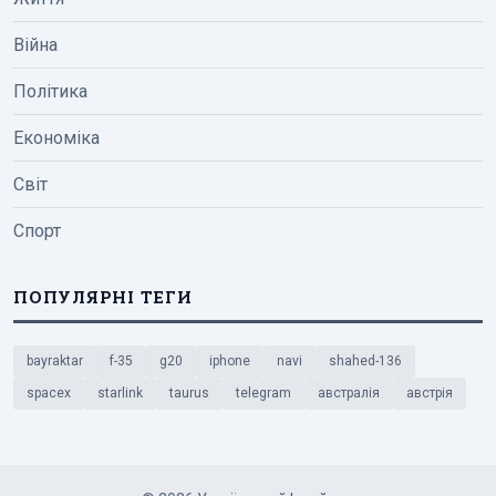
Війна
Політика
Економіка
Світ
Спорт
ПОПУЛЯРНІ ТЕГИ
bayraktar
f-35
g20
iphone
navi
shahed-136
spacex
starlink
taurus
telegram
австралія
австрія