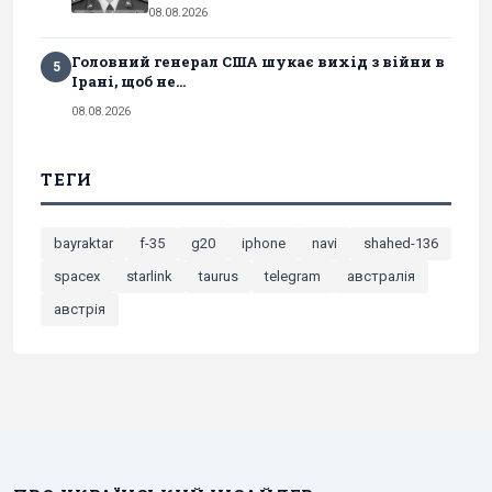
08.08.2026
Головний генерал США шукає вихід з війни в
5
Ірані, щоб не...
08.08.2026
ТЕГИ
bayraktar
f-35
g20
iphone
navi
shahed-136
spacex
starlink
taurus
telegram
австралія
австрія