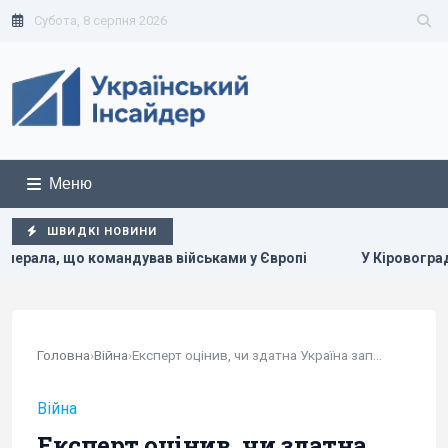
Субота, 8 серпня 2026
Меню
ШВИДКІ НОВИНИ
мандував військами у Європі
У Кіровоградській області 
Головна
›
Війна
›
Експерт оцінив, чи здатна Україна запускати по...
Війна
Експерт оцінив, чи здатна