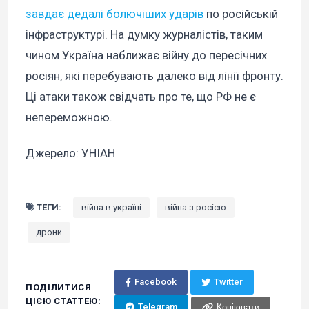
завдає дедалі болючіших ударів
по російській
інфраструктурі. На думку журналістів, таким
чином Україна наближає війну до пересічних
росіян, які перебувають далеко від лінії фронту.
Ці атаки також свідчать про те, що РФ не є
непереможною.
Джерело: УНІАН
ТЕГИ:
війна в україні
війна з росією
дрони
Facebook
Twitter
ПОДІЛИТИСЯ
ЦІЄЮ СТАТТЕЮ:
Telegram
Копіювати