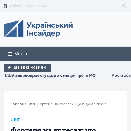
Субота, 8 серпня 2026
Меню
ШВИДКІ НОВИНИ
кцій проти РФ
Росія збирається остаточно анексувати час
Головна
›
Світ
›
Фортеця на колесах: що відомо про лімузин...
Світ
Фортеця на колесах: що