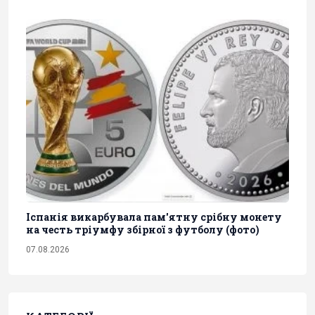
Іспанія викарбувала пам'ятну срібну монету
на честь тріумфу збірної з футболу (фото)
07.08.2026