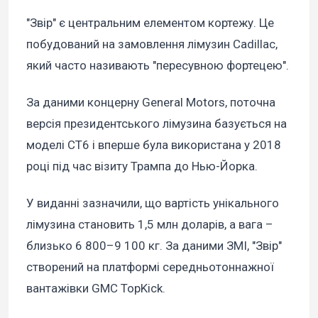
"Звір" є центральним елементом кортежу. Це
побудований на замовлення лімузин Cadillac,
який часто називають "пересувною фортецею".
За даними концерну General Motors, поточна
версія президентського лімузина базується на
моделі CT6 і вперше була використана у 2018
році під час візиту Трампа до Нью-Йорка.
У виданні зазначили, що вартість унікального
лімузина становить 1,5 млн доларів, а вага –
близько 6 800–9 100 кг. За даними ЗМІ, "Звір"
створений на платформі середньотоннажної
вантажівки GMC TopKick.