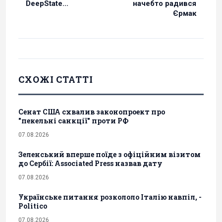
DeepState...
начебто радився
Єрмак
СХОЖІ СТАТТІ
Сенат США схвалив законопроект про
"пекельні санкції" проти РФ
07.08.2026
Зеленський вперше поїде з офіційним візитом
до Сербії: Associated Press назвав дату
07.08.2026
Українське питання розкололо Італію навпіл, -
Politico
07.08.2026