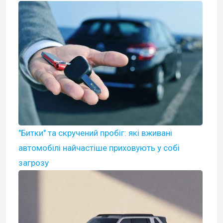
"Битки" та скручений пробіг: які вживані
автомобілі найчастіше приховують у собі
загрозу