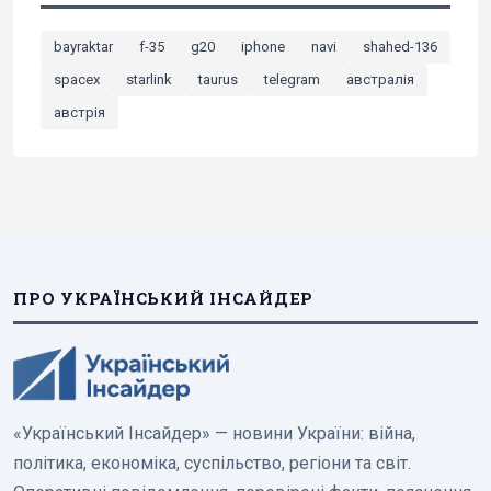
bayraktar
f-35
g20
iphone
navi
shahed-136
spacex
starlink
taurus
telegram
австралія
австрія
ПРО УКРАЇНСЬКИЙ ІНСАЙДЕР
«Український Інсайдер» — новини України: війна,
політика, економіка, суспільство, регіони та світ.