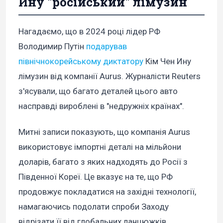
Ину "російський" лімузин
Нагадаємо, що в 2024 році лідер РФ
Володимир Путін
подарував
північнокорейському диктатору
Кім Чен Ину
лімузин від компанії Aurus. Журналісти Reuters
з'ясували, що багато деталей цього авто
насправді вироблені в "недружніх країнах".
Митні записи показують, що компанія Aurus
використовує імпортні деталі на мільйони
доларів, багато з яких надходять до Росії з
Південної Кореї. Це вказує на те, що РФ
продовжує покладатися на західні технології,
намагаючись подолати спроби Заходу
відрізати її від глобальних ланцюжків