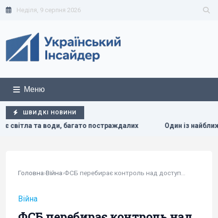
Неділя, 9 серпня 2026
Меню
ШВИДКІ НОВИНИ
о постраждалих
Один із найближчих соратників Асада пер
Головна
›
Війна
›
ФСБ перебирає контроль над доступом до...
Війна
ФСБ перебирає контроль над