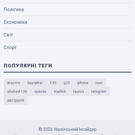
Політика
Економіка
Світ
Спорт
ПОПУЛЯРНІ ТЕГИ
atacms
bayraktar
f-35
g20
iphone
navi
shahed-136
spacex
starlink
taurus
telegram
австралія
© 2026 Український Інсайдер