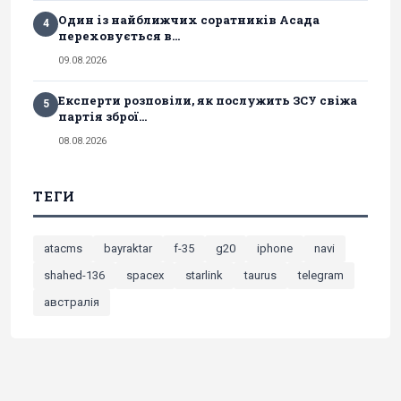
Один із найближчих соратників Асада
4
переховується в...
09.08.2026
Експерти розповіли, як послужить ЗСУ свіжа
5
партія зброї...
08.08.2026
ТЕГИ
atacms
bayraktar
f-35
g20
iphone
navi
shahed-136
spacex
starlink
taurus
telegram
австралія