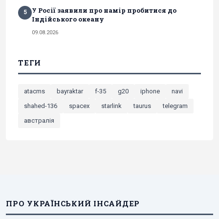
У Росії заявили про намір пробитися до
5
Індійського океану
09.08.2026
ТЕГИ
atacms
bayraktar
f-35
g20
iphone
navi
shahed-136
spacex
starlink
taurus
telegram
австралія
ПРО УКРАЇНСЬКИЙ ІНСАЙДЕР