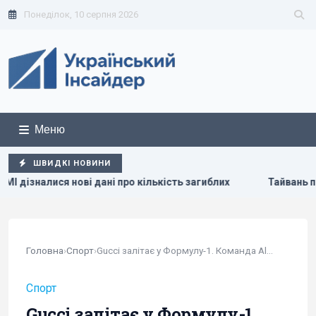
Понеділок, 10 серпня 2026
Меню
ШВИДКІ НОВИНИ
 кількість загиблих
Тайвань показав під час військових н
Головна
›
Спорт
›
Gucci залітає у Формулу-1. Команда Alpine...
Спорт
Gucci залітає у Формулу-1.