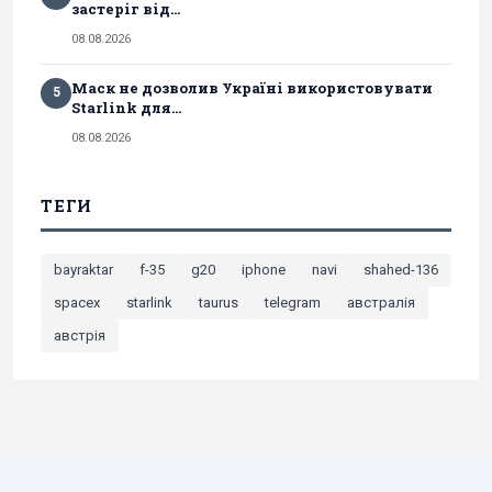
застеріг від...
08.08.2026
Маск не дозволив Україні використовувати
5
Starlink для...
08.08.2026
ТЕГИ
bayraktar
f-35
g20
iphone
navi
shahed-136
spacex
starlink
taurus
telegram
австралія
австрія