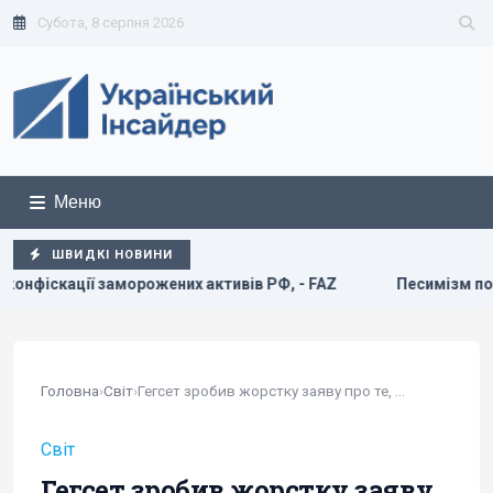
Субота, 8 серпня 2026
Меню
ШВИДКІ НОВИНИ
ктивів РФ, - FAZ
Песимізм повернувся в Україну: аналіти
Головна
›
Світ
›
Гегсет зробив жорстку заяву про те, що Росія...
Світ
Гегсет зробив жорстку заяву