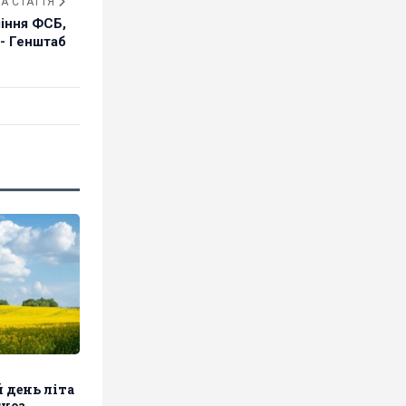
А СТАТТЯ
ління ФСБ,
- Генштаб
 день літа
гноз