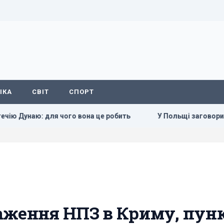
ІКА
СВІТ
СПОРТ
чого вона це робить
У Польщі заговорили про можливість
аження НПЗ в Криму, пун