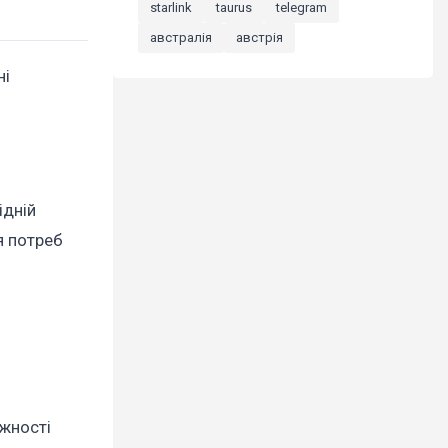
starlink
taurus
telegram
австралія
австрія
ні
ідній
я потреб
жності