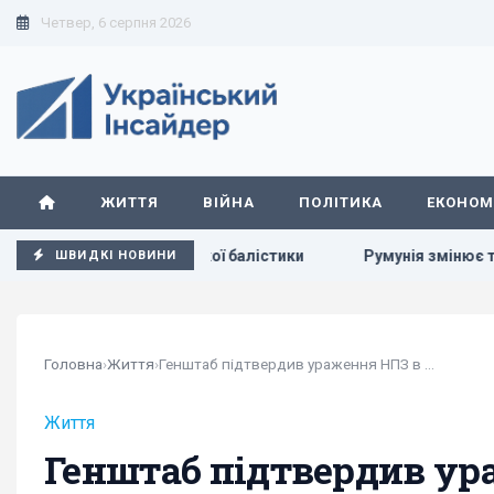
Четвер, 6 серпня 2026
ЖИТТЯ
ВІЙНА
ПОЛІТИКА
ЕКОНОМ
 української балістики
Румунія змінює течію Дунаю: для 
ШВИДКІ НОВИНИ
Головна
›
Життя
›
Генштаб підтвердив ураження НПЗ в Криму,...
Життя
Генштаб підтвердив ур