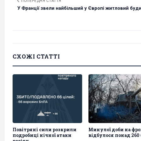
ПОПЕРЕДНЯ СТАТТЯ
У Франції звели найбільший у Європі житловий будин
СХОЖІ СТАТТІ
Повітряні сили розкрили
Минулої доби на фро
подробиці нічної атаки
відбулося понад 260 
росіян