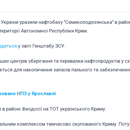
и України уразили нафтобазу "Семиколодезянська" в райо
території Автономної Республіки Крим.
йдеться
у звіті Генштабу ЗСУ.
их центрів зберігання та перевалки нафтопродуктів у сх
ується для накопичення запасів пального та забезпеченн
аковано НПЗ у Ярославлі
 в районі Феодосії на ТОТ українського Криму.
альним комплексом тимчасово окупованого Криму. Поту