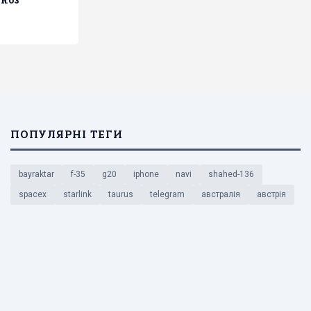
ПОПУЛЯРНІ ТЕГИ
bayraktar
f-35
g20
iphone
navi
shahed-136
spacex
starlink
taurus
telegram
австралія
австрія