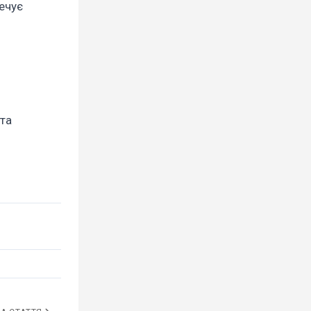
ечує
 та