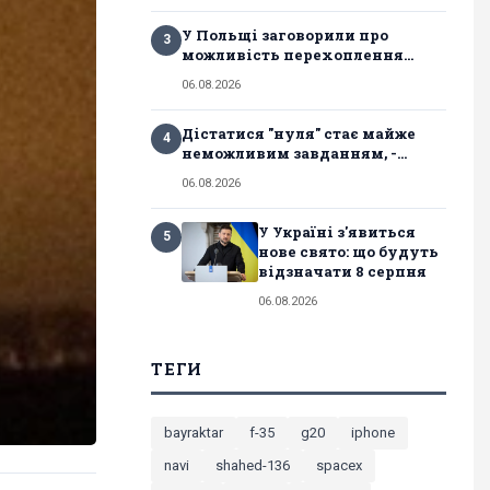
У Польщі заговорили про
3
можливість перехоплення...
06.08.2026
Дістатися "нуля" стає майже
4
неможливим завданням, -...
06.08.2026
У Україні з'явиться
5
нове свято: що будуть
відзначати 8 серпня
06.08.2026
ТЕГИ
bayraktar
f-35
g20
iphone
navi
shahed-136
spacex