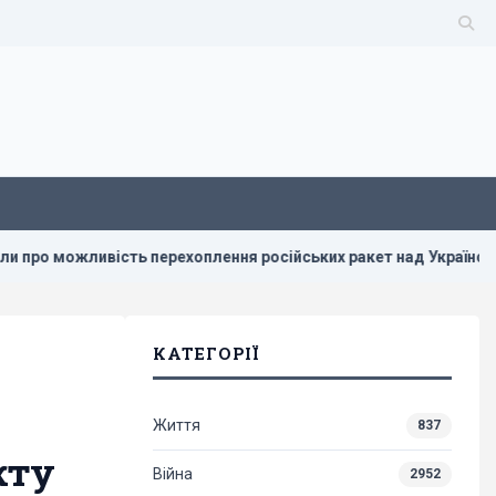
 перехоплення російських ракет над Україною, - PAP
Діс
КАТЕГОРІЇ
Життя
837
кту
Війна
2952