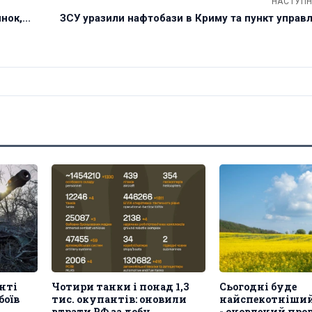
НАСТУПН
ок,...
ЗСУ уразили нафтобази в Криму та пункт управ
нті
Чотири танки і понад 1,3
Сьогодні буде
боїв
тис. окупантів: оновили
найспекотніший
втрати РФ за добу
- оновлений про