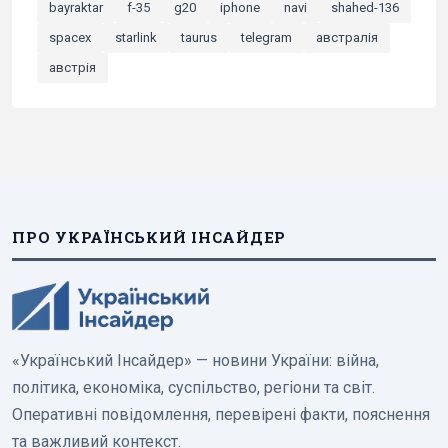
bayraktar
f-35
g20
iphone
navi
shahed-136
spacex
starlink
taurus
telegram
австралія
австрія
ПРО УКРАЇНСЬКИЙ ІНСАЙДЕР
«Український Інсайдер» — новини України: війна,
політика, економіка, суспільство, регіони та світ.
Оперативні повідомлення, перевірені факти, пояснення
та важливий контекст.