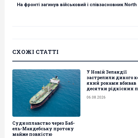
На фронті загинув військовий і співзасновник North S
СХОЖІ СТАТТІ
У Новій Зеландії
застрелили дикого к
який роками вбивав
десятки рідкісних 
06.08.2026
Судноплавство через Баб-
ель-Мандебську протоку
майже повністю