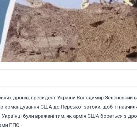
ських дронів, президент України Володимир Зеленський в
о командування США до Перської затоки, щоб ті навчил
 Українці були вражені тим, як армія США бореться з др
рами ППО.