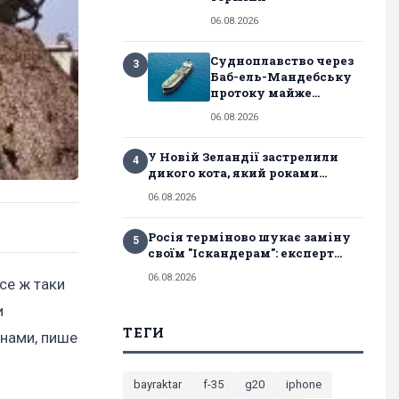
06.08.2026
Судноплавство через
3
Баб-ель-Мандебську
протоку майже...
06.08.2026
У Новій Зеландії застрелили
4
дикого кота, який роками...
06.08.2026
Росія терміново шукає заміну
5
своїм "Іскандерам": експерт...
06.08.2026
се ж таки
и
ТЕГИ
онами, пише
bayraktar
f-35
g20
iphone