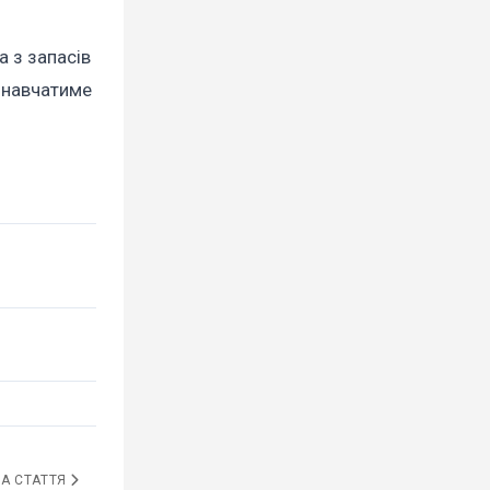
а з запасів
й навчатиме
А СТАТТЯ