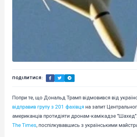
ПОДІЛИТИСЯ:
Попри те, що Дональд Трамп відмовився від україн
відправив групу з 201 фахівця
на запит Центральног
американців протидіяти дронам-камікадзе "Шахед".
The Times
, поспілкувавшись з українськими майст