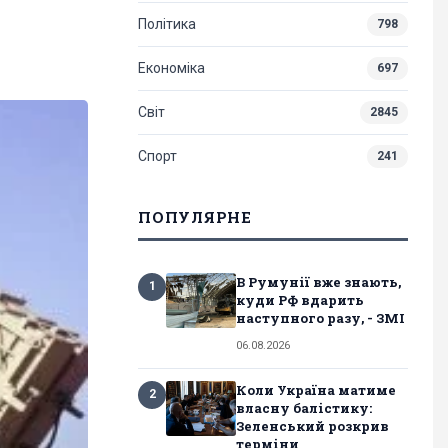
Політика
798
Економіка
697
Світ
2845
Спорт
241
ПОПУЛЯРНЕ
В Румунії вже знають,
1
куди РФ вдарить
наступного разу, - ЗМІ
06.08.2026
Коли Україна матиме
2
власну балістику:
Зеленський розкрив
терміни