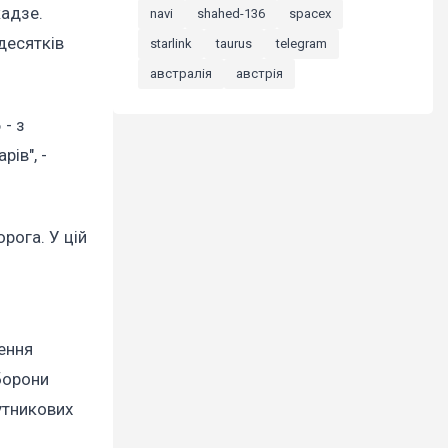
кадзе.
navi
shahed-136
spacex
десятків
starlink
taurus
telegram
австралія
австрія
 - з
ів", -
рога. У цій
лення
борони
утникових