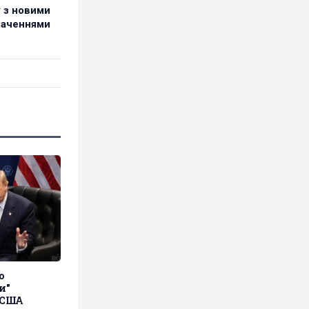
у з новими
ваченнями
о
и"
 США