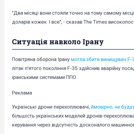
"Два місяці вони стояли точно на тому самому місці
доларів кожен. І все", - сказав The Times високопо
Ситуація навколо Ірану
Повітряна оборона Ірану
могла збити винищувач F-
літак п'ятого покоління F-35 здійснив аварійну по
іранськими системами ППО.
Реклама
Українські дрони-перехоплювачі,
ймовірно, не буду
більшість українських моделей дронів-перехоплюв
керування через відсутність досконалого машинного