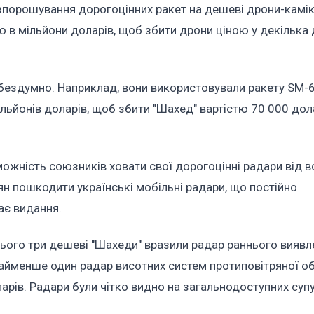
зпорошування дорогоцінних ракет на дешеві дрони-камі
 в мільйони доларів, щоб збити дрони ціною у декілька 
и бездумно. Наприклад, вони використовували ракету SM-6
ьйонів доларів, щоб збити "Шахед" вартістю 70 000 долар
можність союзників ховати свої дорогоцінні радари від во
іян пошкодити українські мобільні радари, що постійно
ає видання.
всього три дешеві "Шахеди" вразили радар раннього вияв
найменше один радар висотних систем протиповітряної о
ларів. Радари були чітко видно на загальнодоступних суп