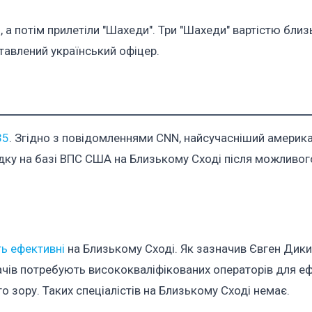
, а потім прилетіли "Шахеди". Три "Шахеди" вартістю бли
ставлений український офіцер.
35
. Згідно з повідомленнями CNN, найсучасніший америк
садку на базі ВПС США на Близькому Сході після можливо
ть ефективні
на Близькому Сході. Як зазначив Євген Дики
ачів потребують висококваліфікованих операторів для е
 зору. Таких спеціалістів на Близькому Сході немає.