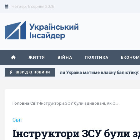
Четвер, 6 серпня 2026
ЖИТТЯ
ВІЙНА
ПОЛІТИКА
ЕКОНОМ
МІ
Коли Україна матиме власну балістику: Зеленський ро
ШВИДКІ НОВИНИ
Головна
›
Світ
›
Інструктори ЗСУ були здивовані, як США...
Світ
Інструктори ЗСУ були з