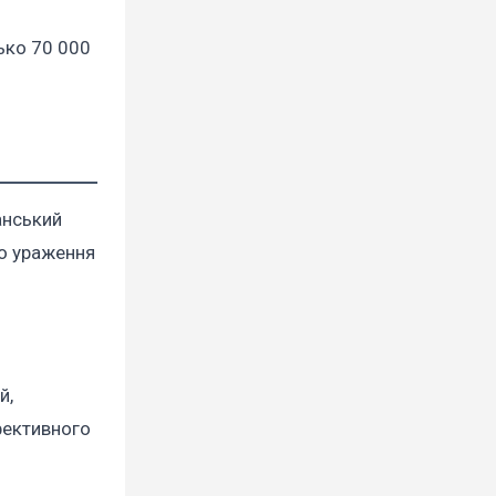
зько 70 000
анський
го ураження
й,
фективного