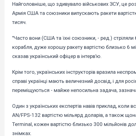
Найголовніше, що здивувало військових ЗСУ, це ро
Армія США та союзники випускають ракети вартістю
тисяч.
"Часто вони (США та їхні союзники, - ред.) стрілял
корабля, дуже хорошу ракету вартістю близько 6 міл
сказав український офіцер в інтерв'ю.
Крім того, українських інструкторів вразила неспро
справі українці мають величезний досвід, і для рос
переміщуються - майже непосильна задача, зазнач
Один з українських експертів навів приклад, коли 
AN/FPS-132 вартістю мільярд доларів, а також що
Terminal, кожен вартістю близько 300 мільйонів до
знімках.