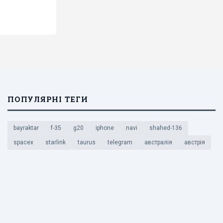
ПОПУЛЯРНІ ТЕГИ
bayraktar
f-35
g20
iphone
navi
shahed-136
spacex
starlink
taurus
telegram
австралія
австрія