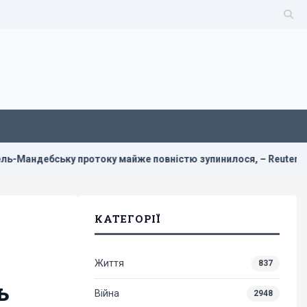
протоку майже повністю зупинилося, – Reuters
У Новій 
КАТЕГОРІЇ
Життя
837
ь
Війна
2948