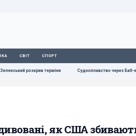
ІКА
СВІТ
СПОРТ
зкрив терміни
Судноплавство через Баб-ель-Мандебську 
дивовані, як США збивают