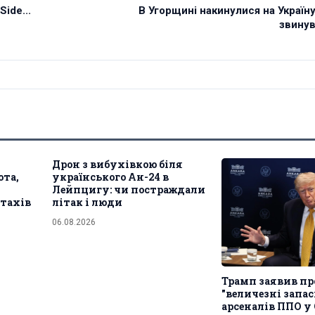
ide...
В Угорщині накинулися на Україн
звину
Дрон з вибухівкою біля
ота,
українського Ан-24 в
Лейпцигу: чи постраждали
птахів
літак і люди
06.08.2026
Трамп заявив пр
"величезні запас
арсеналів ППО у