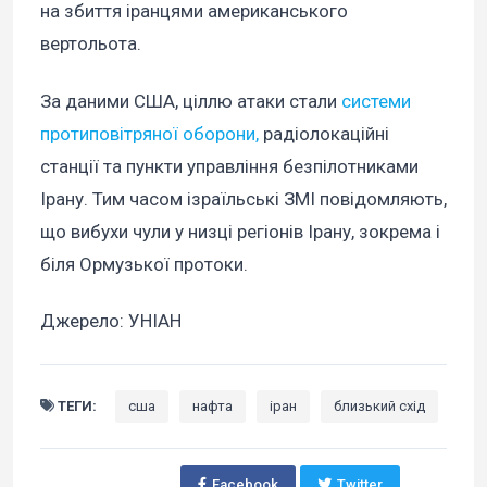
на збиття іранцями американського
вертольота.
За даними США, ціллю атаки стали
системи
протиповітряної оборони,
радіолокаційні
станції та пункти управління безпілотниками
Ірану. Тим часом ізраїльські ЗМІ повідомляють,
що вибухи чули у низці регіонів Ірану, зокрема і
біля Ормузької протоки.
Джерело: УНІАН
ТЕГИ:
сша
нафта
іран
близький схід
Facebook
Twitter