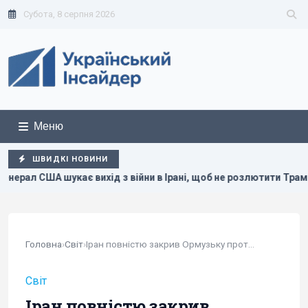
Субота, 8 серпня 2026
Меню
ШВИДКІ НОВИНИ
хід з війни в Ірані, щоб не розлютити Трампа, - CNN
Укр
Головна
›
Світ
›
Іран повністю закрив Ормузьку протоку та...
Світ
Іран повністю закрив