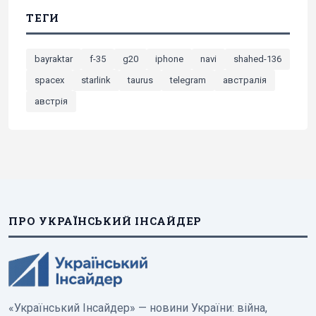
ТЕГИ
bayraktar
f-35
g20
iphone
navi
shahed-136
spacex
starlink
taurus
telegram
австралія
австрія
ПРО УКРАЇНСЬКИЙ ІНСАЙДЕР
«Український Інсайдер» — новини України: війна,