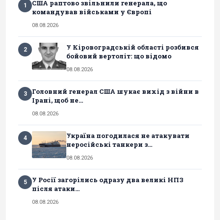
США раптово звільнили генерала, що
1
командував військами у Європі
08.08.2026
У Кіровоградській області розбився
2
бойовий вертоліт: що відомо
08.08.2026
Головний генерал США шукає вихід з війни в
3
Ірані, щоб не...
08.08.2026
Україна погодилася не атакувати
4
неросійські танкери з...
08.08.2026
У Росії загорілись одразу два великі НПЗ
5
після атаки...
08.08.2026