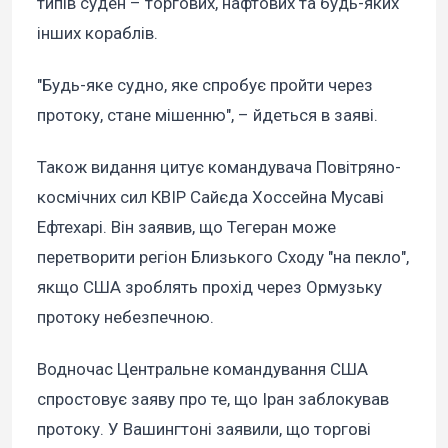
типів суден – торгових, нафтових та будь-яких
інших кораблів.
"Будь-яке судно, яке спробує пройти через
протоку, стане мішенню", – йдеться в заяві.
Також видання цитує командувача Повітряно-
космічних сил КВІР Сайєда Хоссейна Мусаві
Ефтехарі. Він заявив, що Тегеран може
перетворити регіон Близького Сходу "на пекло",
якщо США зроблять прохід через Ормузьку
протоку небезпечною.
Водночас Центральне командування США
спростовує заяву про те, що Іран заблокував
протоку. У Вашингтоні заявили, що торгові