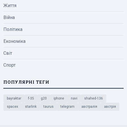
Життя
Війна
Політика
Економіка
Світ
Спорт
ПОПУЛЯРНІ ТЕГИ
bayraktar
f-35
g20
iphone
navi
shahed-136
spacex
starlink
taurus
telegram
австралія
австрія