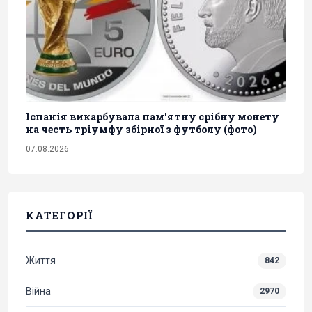
Іспанія викарбувала пам'ятну срібну монету
на честь тріумфу збірної з футболу (фото)
07.08.2026
КАТЕГОРІЇ
Життя
842
Війна
2970