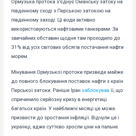
Ормузька протока з'єднує Оманську затоку на
південному сході з Перською затокою на
південному заході. Ці води активно
використовуються нафтовими танкерами. За
звичайних обставин щодня там проходило до
31% від усіх світових обсягів постачання нафти
морем.
Мінування Ормузької протоки призведе майже
до повного блокування поставок нафти з країн
Перської затоки. Раніше Іран
заблокував
її, що
спричинило серйозну кризу в енергетиці
багатьох країн. У найближчі місяці це може
призвести до зростання інфляції. Відчули це і
українці, адже суттєво зросли ціни на пальне.