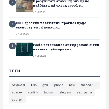
В результаті атаки РФ знищено
3
найбільший склад засобів...
07.08.2026
США зробили невтішний прогноз щодо
4
експорту українського...
07.08.2026
Росія встановила антидронові сітки
5
на своїх субмаринах,...
07.08.2026
ТЕГИ
bayraktar
f-35
g20
iphone
navi
shahed-136
spacex
starlink
taurus
telegram
австралія
австрія