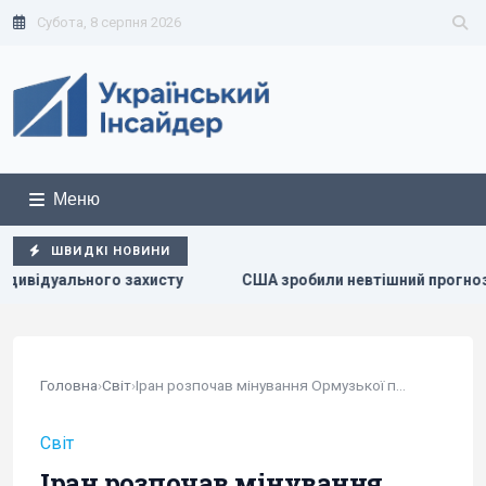
Субота, 8 серпня 2026
Меню
ШВИДКІ НОВИНИ
США зробили невтішний прогноз щодо експорту українсь
Головна
›
Світ
›
Іран розпочав мінування Ормузької протоки,...
Світ
Іран розпочав мінування