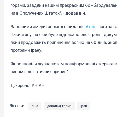
горами, завдяки нашим прекрасним бомбардувальника
чи в Сполучених Штатах", - додав він.
За даними американського видання
Axios
, завтра 
Пакистану, на якій буле підписано електронні доку
який продовжить припинення вогню на 60 днів, зно
програми Ірану.
Як розповіли журналістам поінформовані американс
чином з логістичних причин".
Джерело: УНІАН
ТЕГИ:
сша
дональд трамп
іран