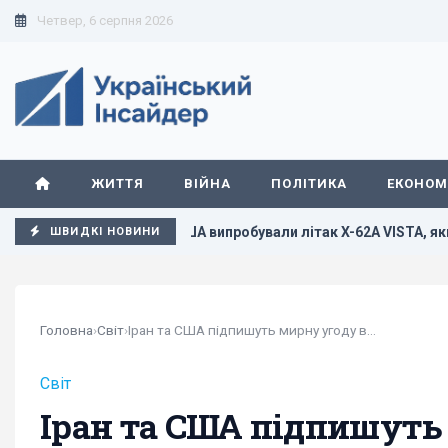
Четвер, 6 серпня 2026
ЖИТТЯ
ВІЙНА
ПОЛІТИКА
ЕКОНОМ
є жертви
У США випробували літак X-62A VISTA, який без п
ШВИДКІ НОВИНИ
Головна
›
Світ
›
Іран та США підпишуть мирну угоду вже завтра, - Трамп
Світ
Іран та США підпишуть 