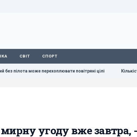
ІКА
СВІТ
СПОРТ
ілота може перехоплювати повітряні цілі
Кількість вильо
мирну угоду вже завтра, 