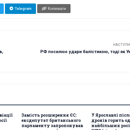
Telegram
Копіювати
НАСТУПН
в,
РФ посилює удари балістикою, тоді як У
віації
Замість розширення ЄС:
У Ярославлі післ
сії
ексдепутат британського
дронів горить од
парламенту запропонував
найбільших рос