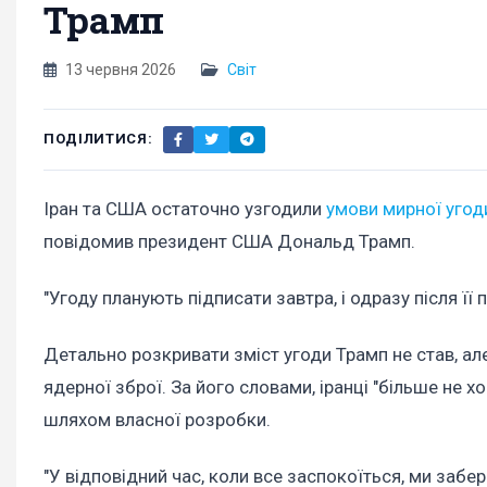
Трамп
13 червня 2026
Світ
ПОДІЛИТИСЯ:
Іран та США остаточно узгодили
умови мирної угод
повідомив президент США Дональд Трамп.
"Угоду планують підписати завтра, і одразу після її 
Детально розкривати зміст угоди Трамп не став, ал
ядерної зброї. За його словами, іранці "більше не х
шляхом власної розробки.
"У відповідний час, коли все заспокоїться, ми заб