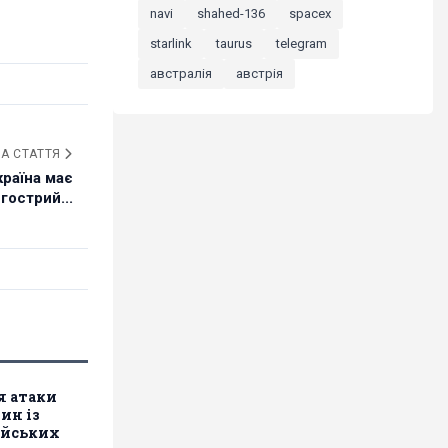
navi
shahed-136
spacex
starlink
taurus
telegram
австралія
австрія
А СТАТТЯ
країна має
гострий...
я атаки
ин із
ійських