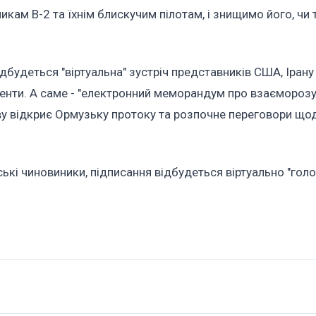
м B-2 та їхнім блискучим пілотам, і знищимо його, чи то
відбудеться "віртуальна" зустріч представників США, Ірану
менти. А саме - "електронний меморандум про взаєморозу
ву відкриє Ормузьку протоку та розпочне переговори що
ькі чиновиники, підписання відбудеться віртуально "гол