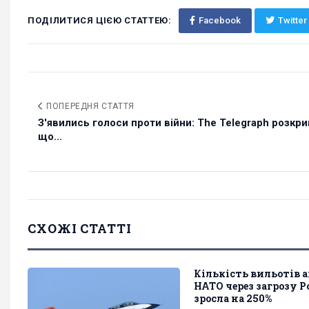
ПОДІЛИТИСЯ ЦІЄЮ СТАТТЕЮ:
Facebook
Twitter
ПОПЕРЕДНЯ СТАТТЯ
З'явились голоси проти війни: The Telegraph розкри
що...
СХОЖІ СТАТТІ
Кількість вильотів а
НАТО через загрозу Ро
зросла на 250%