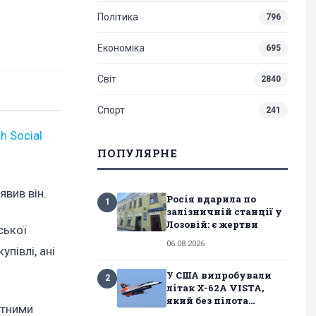
Політика
796
Економіка
695
Світ
2840
Спорт
241
th Social
ПОПУЛЯРНЕ
явив він.
Росія вдарила по
1
залізничній станції у
Лозовій: є жертви
ської
06.08.2026
півлі, ані
У США випробували
2
літак X-62A VISTA,
який без пілота...
ітними