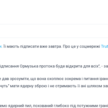
и
. Її мають підписати вже завтра. Про це у соцмережі
Tru
підписання Ормузька протока буде відкрита для всіх", - за
е дав зрозуміти, що вона охоплює зокрема і питання іран
очуть" мати ядерну зброю і не отримають її ані шляхом заку
еремо ядерний пил, похований глибоко під потужними гран