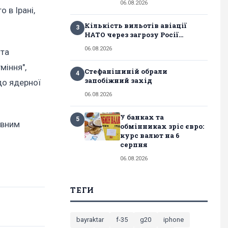
06.08.2026
 в Ірані,
Кількість вильотів авіації
3
НАТО через загрозу Росії...
06.08.2026
 та
міння",
Стефанішиній обрали
4
запобіжний захід
до ядерної
06.08.2026
У банках та
5
овним
обмінниках зріс євро:
курс валют на 6
серпня
06.08.2026
ТЕГИ
bayraktar
f-35
g20
iphone