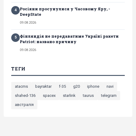
Росіяни просунулися у Часовому Яру, -
4
DeepState
09.08.2026
Фінляндія не передаватиме Україні ракети
5
Patriot: названо причину
09.08.2026
ТЕГИ
atacms
bayraktar
f-35
g20
iphone
navi
shahed-136
spacex
starlink
taurus
telegram
австралія