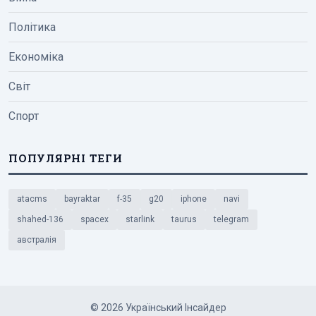
Політика
Економіка
Світ
Спорт
ПОПУЛЯРНІ ТЕГИ
atacms
bayraktar
f-35
g20
iphone
navi
shahed-136
spacex
starlink
taurus
telegram
австралія
© 2026 Український Інсайдер