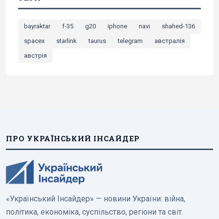
bayraktar
f-35
g20
iphone
navi
shahed-136
spacex
starlink
taurus
telegram
австралія
австрія
ПРО УКРАЇНСЬКИЙ ІНСАЙДЕР
«Український Інсайдер» — новини України: війна,
політика, економіка, суспільство, регіони та світ.