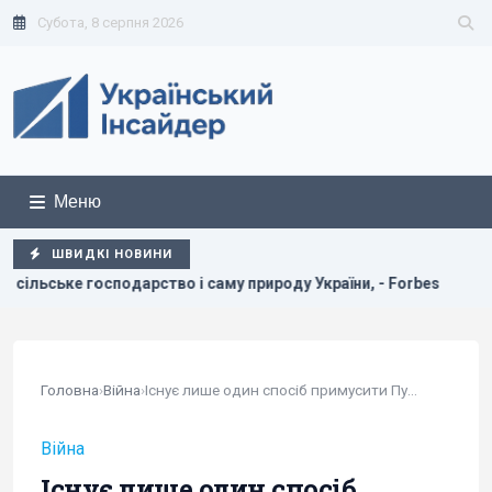
Субота, 8 серпня 2026
Меню
ШВИДКІ НОВИНИ
дарство і саму природу України, - Forbes
США щомісяця по
Головна
›
Війна
›
Існує лише один спосіб примусити Путіна до...
Війна
Існує лише один спосіб