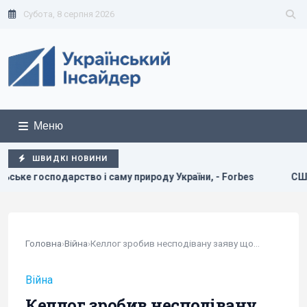
Субота, 8 серпня 2026
Меню
ШВИДКІ НОВИНИ
 і саму природу України, - Forbes
США щомісяця постачати
Головна
›
Війна
›
Келлог зробив несподівану заяву щодо перерви в...
Війна
Келлог зробив несподівану