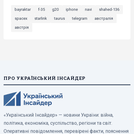
bayraktar
f-35
g20
iphone
navi
shahed-136
spacex
starlink
taurus
telegram
австралія
австрія
ПРО УКРАЇНСЬКИЙ ІНСАЙДЕР
«Український Інсайдер» — новини України: війна,
політика, економіка, суспільство, регіони та світ.
Оперативні повідомлення, перевірені факти, пояснення