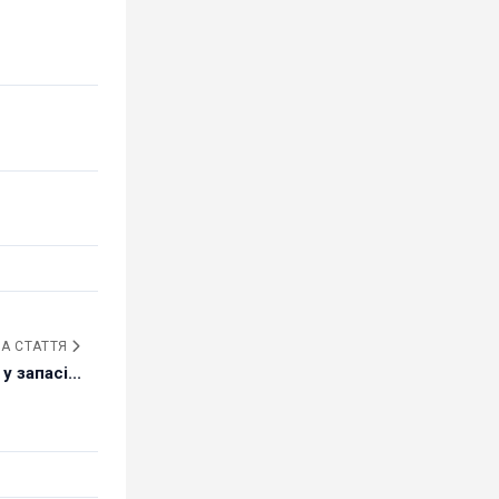
А СТАТТЯ
 запасі...