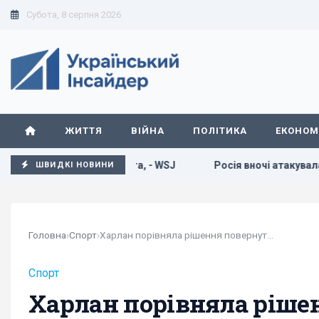
Субота, 8 серпня 2026
ЖИТТЯ
ВІЙНА
ПОЛІТИКА
ЕКОНОМ
порту Лейпцига, - WSJ
Росія вночі атакувала Україну 6 б
ШВИДКІ НОВИНИ
Головна
›
Спорт
›
Харлан порівняла рішення повернути росіян до...
Спорт
Харлан порівняла ріше