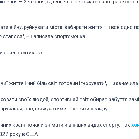
шення – 2 червня, в день чергової масованої ракетної а
и війну, руйнувати міста, забирати життя – і все одно 
е сталося", – написала спортсменка.
ти поза політикою.
чиї життя і чий біль світ готовий ігнорувати", – зазначила
ховати своїх людей, спортивний світ обирає забуття зам
чарування, продовжуватиме говорити правду.
них країн почали знімати й в інших видах спорту. Так
хо
027 року в США.