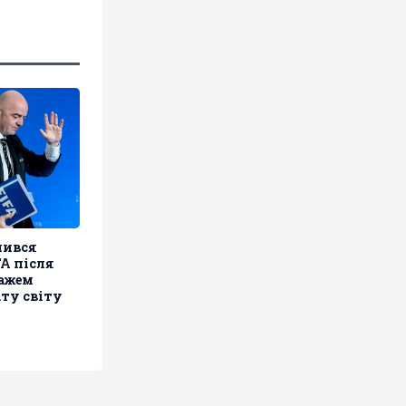
шився
A після
дажем
ту світу