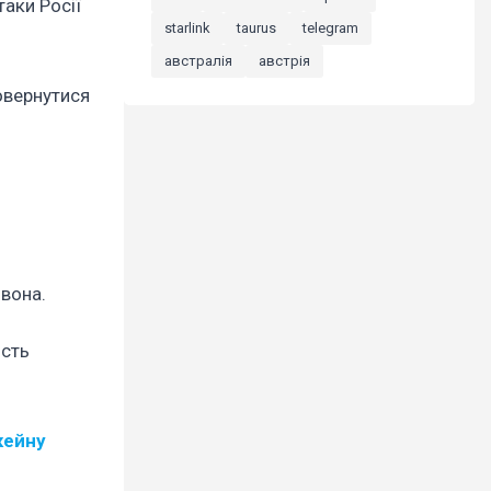
таки Росії
starlink
taurus
telegram
австралія
австрія
повернутися
 вона.
ість
кейну