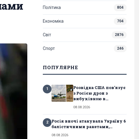
лами
Політика
804
Економіка
704
Світ
2876
Спорт
246
ПОПУЛЯРНЕ
Розвідка США пов’язує
1
з Росією дрон з
вибухівкою в...
08.08.2026
Росія вночі атакувала Україну 6
2
балістичними ракетами,...
08.08.2026