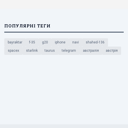
ПОПУЛЯРНІ ТЕГИ
bayraktar
f-35
g20
iphone
navi
shahed-136
spacex
starlink
taurus
telegram
австралія
австрія