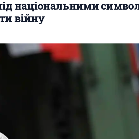
під національними симво
ти війну