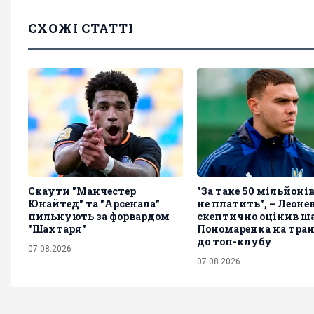
СХОЖІ СТАТТІ
Скаути "Манчестер
"За таке 50 мільйоні
Юнайтед" та "Арсенала"
не платить", – Леоне
пильнують за форвардом
скептично оцінив ш
"Шахтаря"
Пономаренка на тра
до топ-клубу
07.08.2026
07.08.2026