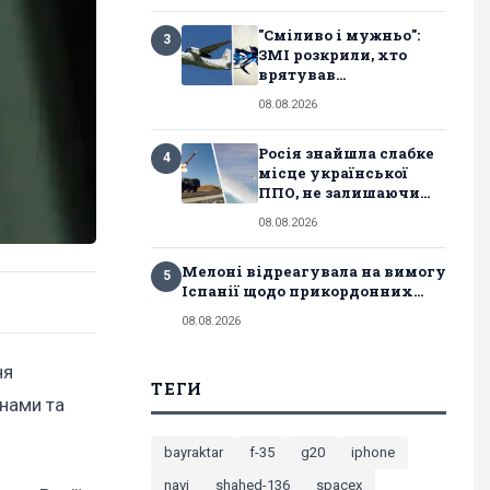
"Сміливо і мужньо":
3
ЗМІ розкрили, хто
врятував...
08.08.2026
Росія знайшла слабке
4
місце української
ППО, не залишаючи...
08.08.2026
Мелоні відреагувала на вимогу
5
Іспанії щодо прикордонних...
08.08.2026
ня
ТЕГИ
мнами та
bayraktar
f-35
g20
iphone
navi
shahed-136
spacex