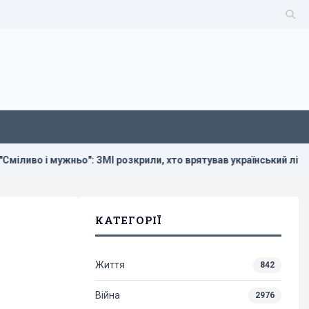
ужньо": ЗМІ розкрили, хто врятував український літак від дрона 
КАТЕГОРІЇ
Життя
842
Війна
2976