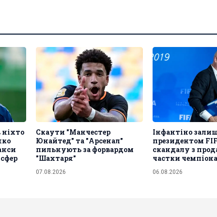
в ніхто
Скаути "Манчестер
Інфантіно зали
нко
Юнайтед" та "Арсенал"
президентом FIF
анси
пильнують за форвардом
скандалу з про
нсфер
"Шахтаря"
частки чемпіона
07.08.2026
06.08.2026