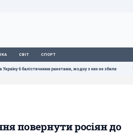
ІКА
СВІТ
СПОРТ
алістичними ракетами, жодну з них не збили
"Сміливо і м
ння повернути росіян до