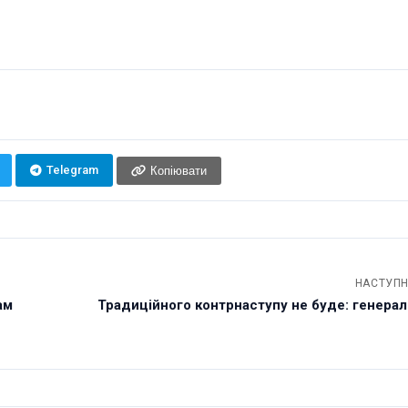
Telegram
Копіювати
НАСТУПН
ам
Традиційного контрнаступу не буде: генерал у