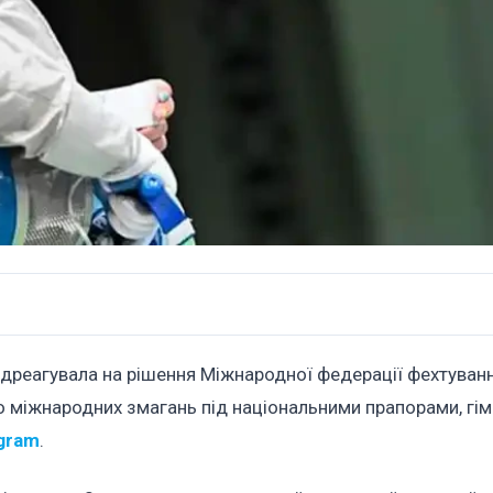
ідреагувала на рішення Міжнародної федерації фехтуван
о міжнародних змагань під національними прапорами, гі
gram
.