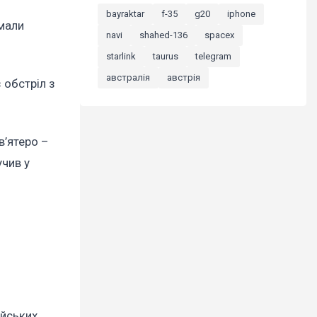
bayraktar
f-35
g20
iphone
имали
navi
shahed-136
spacex
starlink
taurus
telegram
австралія
австрія
 обстріл з
в’ятеро –
чив у
ійських