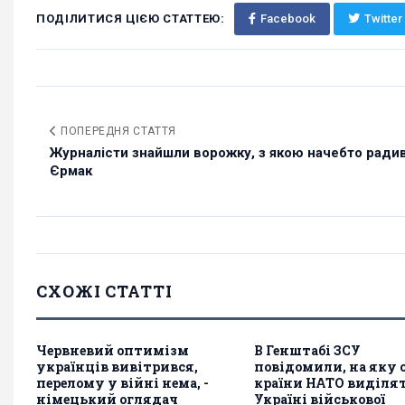
ПОДІЛИТИСЯ ЦІЄЮ СТАТТЕЮ:
Facebook
Twitter
ПОПЕРЕДНЯ СТАТТЯ
Журналісти знайшли ворожку, з якою начебто ради
Єрмак
СХОЖІ СТАТТІ
Червневий оптимізм
В Генштабі ЗСУ
українців вивітрився,
повідомили, на яку
перелому у війні нема, -
країни НАТО виділя
німецький оглядач
Україні військової