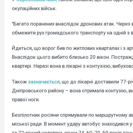
окупаційних військ.
"Багато поранених внаслідок дронових атак. Через
обмежити рух громадського транспорту на одній з в
Йдеться, що ворог бив по житлових кварталах і з арт
Внаслідок цього вибито близько 20 вікон. Постраж
квартирі. Наразі вона в лікарні з контузією, вибу
Також
зазначається
, що до лікарні доставили 77-р
Дніпровського району – вона отримала контузію, в
правої ноги.
Безпілотник росіяни спрямували по маршрутному а
міської ради. В момент удару автобус знаходився у ц
та 72-річний чоловіки, жінки 74, 60, 70, 50 років т