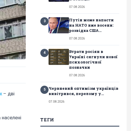
07.08.2026
Путін може напасти
3
на НАТО вже восени:
розвідка США...
07.08.2026
Втрати росіян в
4
Україні сягнули нової
психологічної
позначки
07.08.2026
Червневий оптимізм українців
5
х
– дві
вивітрився, перелому у...
07.08.2026
а населені
ТЕГИ