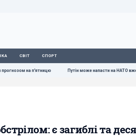
ІКА
СВІТ
СПОРТ
'ятницю
Путін може напасти на НАТО вже восени: розвід
стрілом: є загиблі та дес