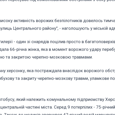
 високу активність ворожих безпілотників довелось тимч
улиць Центрального району", - наголошують у міській адм
илерії - один зі снарядів поцілив просто в багатоповерхі
дала 66-річна жінка, яка в момент ворожого удару переб
ховою та закритою черепно-мозковою травмами.
ічну херсонку, яка постраждала внаслідок ворожого обст
ибухову та закриту черепно-мозкову травми, уламкове п
втобусу, який належить комунальному підприємству Хер
ентральній частині міста. Серед 9 потерпілих - 75-річний
ощо. Також до медиків звернувся 47-річний водій маршрутк