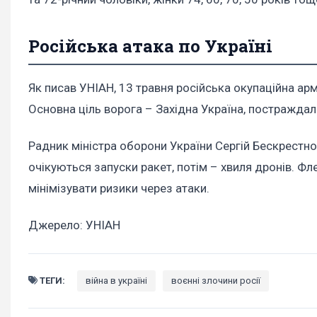
Російська атака по Україні
Як писав УНІАН, 13 травня російська окупаційна ар
Основна ціль ворога – Західна Україна, постраждал
Радник міністра оборони України Сергій Бескрестно
очікуються запуски ракет, потім – хвиля дронів. Ф
мінімізувати ризики через атаки.
Джерело: УНІАН
ТЕГИ:
війна в україні
воєнні злочини росії