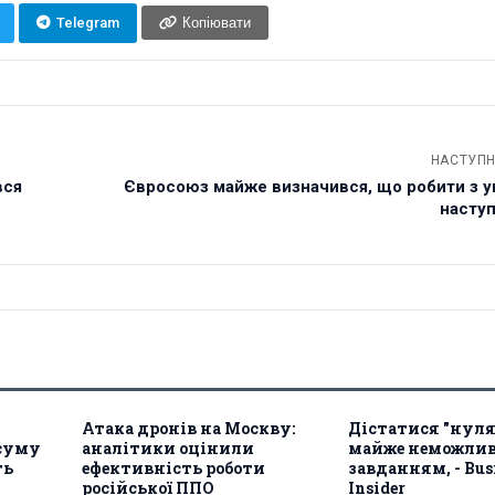
Telegram
Копіювати
НАСТУПН
вся
Євросоюз майже визначився, що робити з у
наступ
Атака дронів на Москву:
Дістатися "нуля
 суму
аналітики оцінили
майже неможли
ть
ефективність роботи
завданням, - Bus
російської ППО
Insider