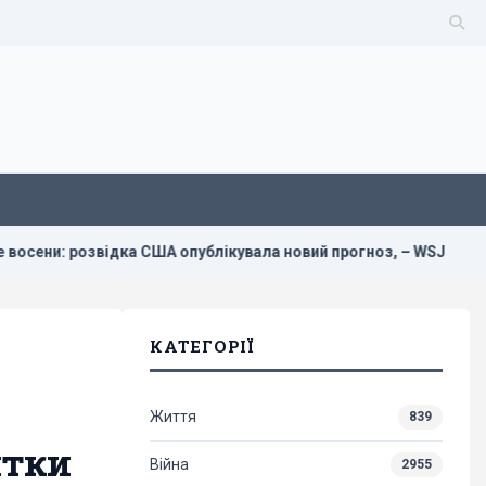
ка США опублікувала новий прогноз, – WSJ
Втрати росіян 
КАТЕГОРІЇ
Життя
839
ятки
Війна
2955