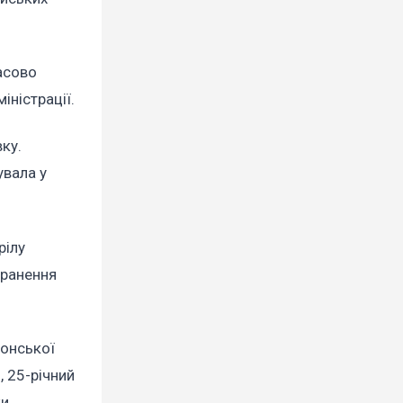
асово
іністрації.
вку.
увала у
рілу
оранення
сонської
, 25-річний
и.