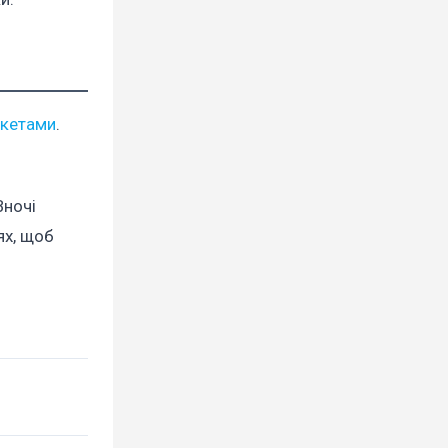
акетами
.
Вночі
ях, щоб