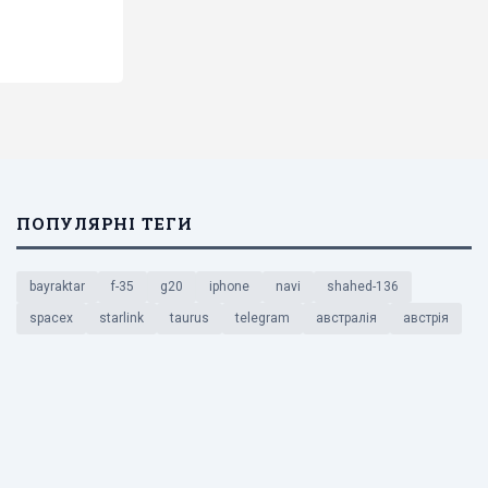
ПОПУЛЯРНІ ТЕГИ
bayraktar
f-35
g20
iphone
navi
shahed-136
spacex
starlink
taurus
telegram
австралія
австрія