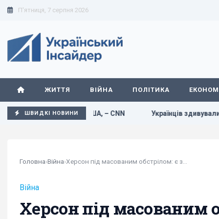
П'ятниця, 7 серпня 2026
ЖИТТЯ
ВІЙНА
ПОЛІТИКА
ЕКОНОМ
в зброї у США, – CNN
Українців здивували прогнозом на п
ШВИДКІ НОВИНИ
Головна
›
Війна
›
Херсон під масованим обстрілом: є загиблі та...
Війна
Херсон під масованим об