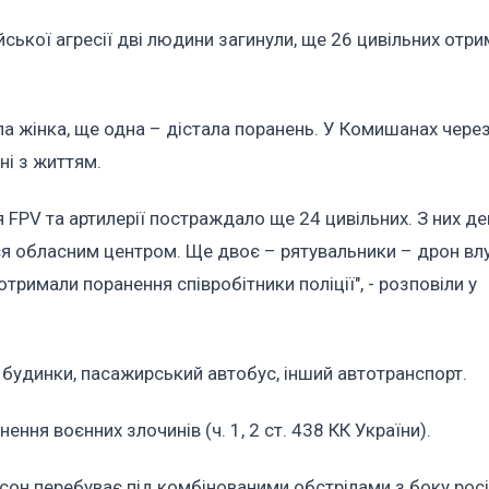
йської агресії дві людини загинули, ще 26 цивільних отр
ла жінка, ще одна – дістала поранень. У Комишанах через
ні з життям.
 FPV та артилерії постраждало ще 24 цивільних. З них де
я обласним центром. Ще двоє – рятувальники – дрон влу
римали поранення співробітники поліції", - розповіли у
 будинки, пасажирський автобус, інший автотранспорт.
ня воєнних злочинів (ч. 1, 2 ст. 438 КК України).
сон перебуває під комбінованими обстрілами з боку рос