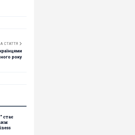
А СТАТТЯ
країнцями
ного року
" стає
вим
iness