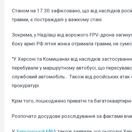
Станом на 17:30 зафіксовано, що від наслідків росі
травми, є постраждалі у важкому стані.
Зокрема, у Надіївці від ворожого FPV-дрона загину
боку армії РФ літня жінка отримала травми, не суміс
"У Херсоні та Комишанах від наслідків застосування
перебували у маршрутному автобусі, що пересувавс
службовий автомобіль… Також від російських атак от
прокуратурі.
Крім того, пошкоджено приватні та багатоквартирні
Розпочато досудове розслідування за фактами вчинен
У
Херсонській МВА
також заявили, що сьогодні Хер