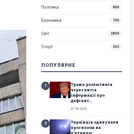
Політика
800
Економіка
700
Світ
2859
Спорт
243
ПОПУЛЯРНЕ
Трамп розлютився
1
через витік
інформації про
дефіцит...
07.08.2026
Українців здивували
2
прогнозом на
п'ятницю