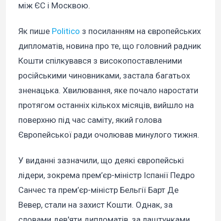
між ЄС і Москвою.
Як пише
Politico
з посиланням на європейських
дипломатів, новина про те, що головний радник
Кошти спілкувався з високопоставленими
російськими чиновниками, застала багатьох
зненацька. Хвилювання, яке почало наростати
протягом останніх кількох місяців, вийшло на
поверхню під час саміту, який голова
Європейської ради очолював минулого тижня.
У виданні зазначили, що деякі європейські
лідери, зокрема прем’єр-міністр Іспанії Педро
Санчес та прем’єр-міністр Бельгії Барт Де
Вевер, стали на захист Кошти. Однак, за
словами дев'яти дипломатів, за лаштунками