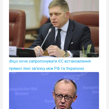
Фіцо хоче запропонувати ЄС встановлення
прямої лінії зв'язку між РФ та Україною