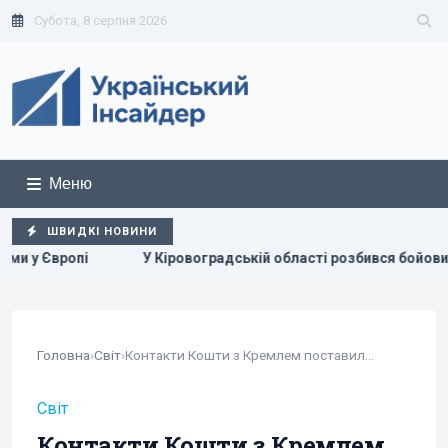
Субота, 8 серпня 2026
Меню
ШВИДКІ НОВИНИ
ській області розбився бойовий вертоліт: що відомо
Гол
Головна
›
Світ
›
Контакти Кошти з Кремлем поставили під загрозу...
Світ
Контакти Кошти з Кремлем