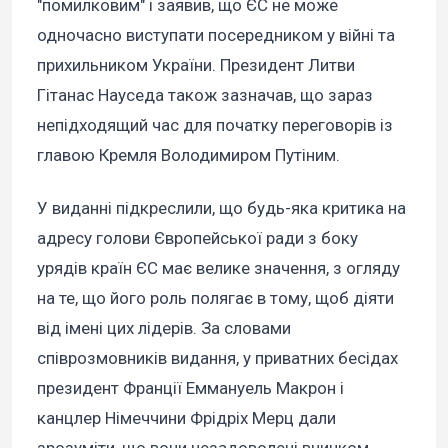
"помилковим" і заявив, що ЄС не може
одночасно виступати посередником у війні та
прихильником України. Президент Литви
Гітанас Науседа також зазначав, що зараз
непідходящий час для початку переговорів із
главою Кремля Володимиром Путіним.
У виданні підкреслили, що будь-яка критика на
адресу голови Європейської ради з боку
урядів країн ЄС має велике значення, з огляду
на те, що його роль полягає в тому, щоб діяти
від імені цих лідерів. За словами
співрозмовників видання, у приватних бесідах
президент Франції Еммануель Макрон і
канцлер Німеччини Фрідріх Мерц дали
зрозуміти, що вони незадоволені вчинком