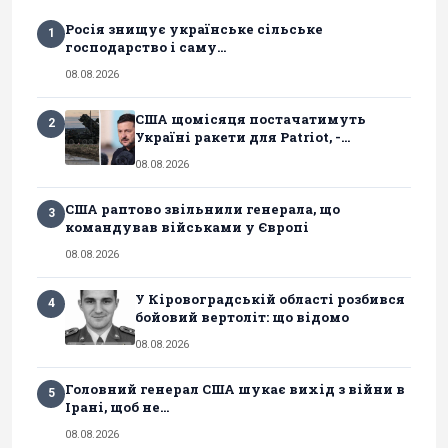
Росія знищує українське сільське
1
господарство і саму...
08.08.2026
США щомісяця постачатимуть
2
Україні ракети для Patriot, -...
08.08.2026
США раптово звільнили генерала, що
3
командував військами у Європі
08.08.2026
У Кіровоградській області розбився
4
бойовий вертоліт: що відомо
08.08.2026
Головний генерал США шукає вихід з війни в
5
Ірані, щоб не...
08.08.2026