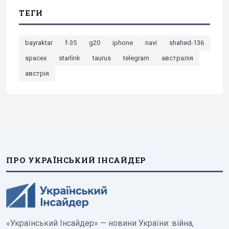
ТЕГИ
bayraktar
f-35
g20
iphone
navi
shahed-136
spacex
starlink
taurus
telegram
австралія
австрія
ПРО УКРАЇНСЬКИЙ ІНСАЙДЕР
«Український Інсайдер» — новини України: війна,