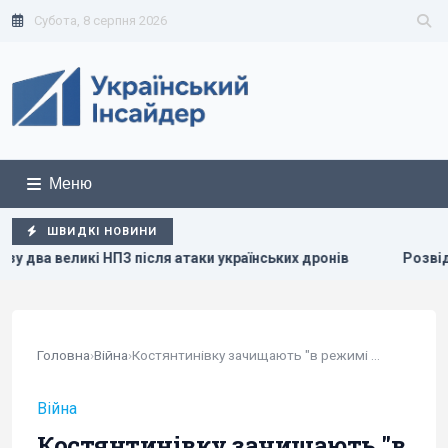
Субота, 8 серпня 2026
Меню
ШВИДКІ НОВИНИ
після атаки українських дронів
Розвідка США пов’язує з 
Головна
›
Війна
›
Костянтинівку зачищають "в режимі кімната за...
Війна
Костянтинівку зачищають "в