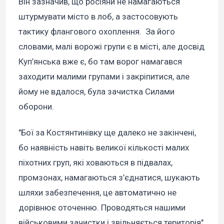
Він зазначив, що росіяни не намагаються
штурмувати місто в лоб, а застосовують
тактику флангового охоплення. За його
словами, малі ворожі групи є в місті, але досвід
Куп’янська вже є, бо там ворог намагався
заходити малими групами і закріпитися, але
йому не вдалося, була зачистка Силами
оборони.
"Бої за Костянтинівку ще далеко не закінчені,
бо наявність навіть великої кількості малих
піхотних груп, які ховаються в підвалах,
промзонах, намагаються з’єднатися, шукають
шляхи забезпечення, це автоматично не
дорівнює оточенню. Проводяться нашими
військовими зачистки і звільняється територія",