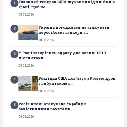
Головний генерал США шукає вихід з війни в
1
Ірані, щоб не...
08.08.2026
Україна погодилася не атакувати
2
неросійські танкери з...
08.08.2026
У Росії загорілись одразу два великі НПЗ
3
після атаки...
08.08.2026
Розвідка США пов’язує з Росією дрон
4
з вибухівкою в...
08.08.2026
Росія вночі атакувала Україну 6
5
балістичними ракетами,...
08.08.2026