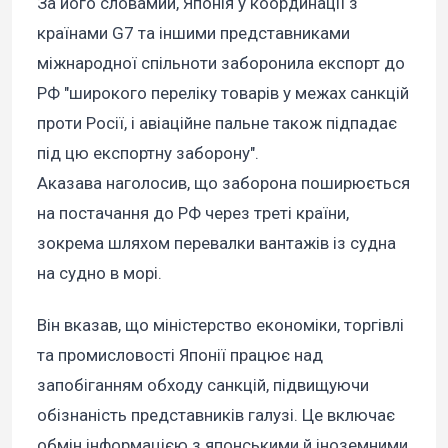
За його словамии, Японія у координації з
країнами G7 та іншими представниками
міжнародної спільноти заборонила експорт до
РФ "широкого переліку товарів у межах санкцій
проти Росії, і авіаційне пальне також підпадає
під цю експортну заборону".
Аказава наголосив, що заборона поширюється
на постачання до РФ через треті країни,
зокрема шляхом перевалки вантажів із судна
на судно в морі.
Він вказав, що міністерство економіки, торгівлі
та промисловості Японії працює над
запобіганням обходу санкцій, підвищуючи
обізнаність представників галузі. Це включає
обмін інформацією з японськими й іноземними