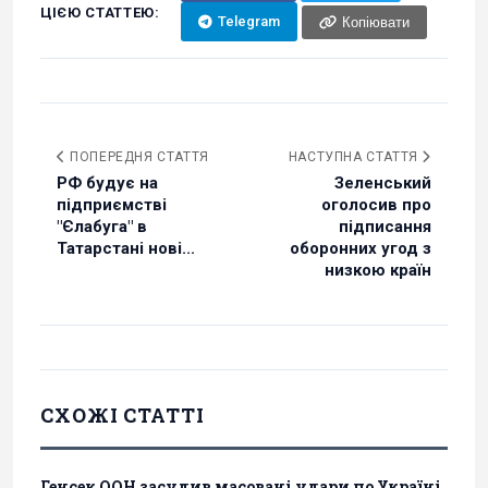
ЦІЄЮ СТАТТЕЮ:
Telegram
Копіювати
ПОПЕРЕДНЯ СТАТТЯ
НАСТУПНА СТАТТЯ
РФ будує на
Зеленський
підприємстві
оголосив про
"Єлабуга" в
підписання
Татарстані нові...
оборонних угод з
низкою країн
СХОЖІ СТАТТІ
Генсек ООН засудив масовані удари по Україні,