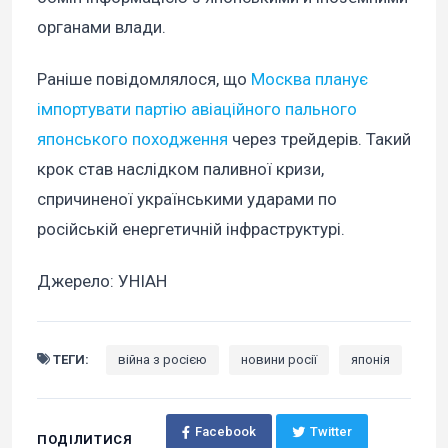
органами влади.
Раніше повідомлялося, що
Москва планує
імпортувати партію авіаційного пального
японського походження
через трейдерів. Такий
крок став наслідком паливної кризи,
спричиненої українськими ударами по
російській енергетичній інфраструктурі.
Джерело: УНІАН
ТЕГИ:
війна з росією
новини росії
японія
Facebook
Twitter
ПОДІЛИТИСЯ