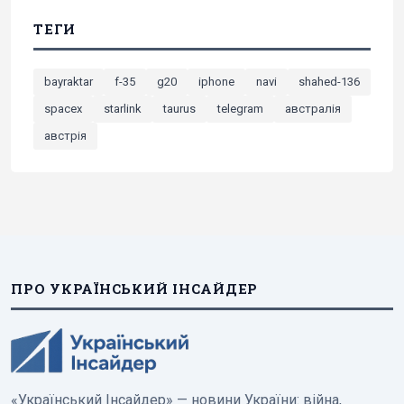
ТЕГИ
bayraktar
f-35
g20
iphone
navi
shahed-136
spacex
starlink
taurus
telegram
австралія
австрія
ПРО УКРАЇНСЬКИЙ ІНСАЙДЕР
«Український Інсайдер» — новини України: війна,