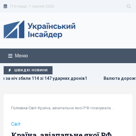
П'ятниця, 7 серпня 2026
Меню
ШВИДКІ НОВИНИ
зі 147 ударних дронів1
Валюта дорожчає перед вихідними:
Головна
›
Світ
›
Країна, авіапальне якої РФ планувала купити,...
Світ
Країна, авіапальне якої РФ