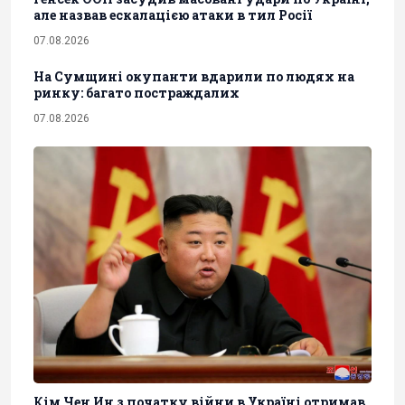
але назвав ескалацією атаки в тил Росії
07.08.2026
На Сумщині окупанти вдарили по людях на
ринку: багато постраждалих
07.08.2026
Кім Чен Ин з початку війни в Україні отримав