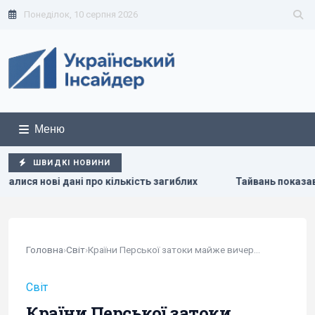
Понеділок, 10 серпня 2026
Меню
ШВИДКІ НОВИНИ
ількість загиблих
Тайвань показав під час військових нав
Головна
›
Світ
›
Країни Перської затоки майже вичерпали запаси...
Світ
Країни Перської затоки