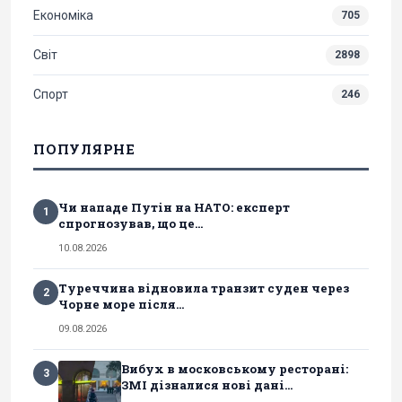
Економіка
705
Світ
2898
Спорт
246
ПОПУЛЯРНЕ
Чи нападе Путін на НАТО: експерт
1
спрогнозував, що це...
10.08.2026
Туреччина відновила транзит суден через
2
Чорне море після...
09.08.2026
Вибух в московському ресторані:
3
ЗМІ дізналися нові дані...