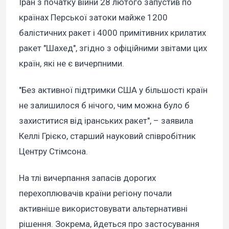
Іран з початку війни 28 лютого запустив по
країнах Перської затоки майже 1200
балістичних ракет і 4000 примітивних крилатих
ракет "Шахед", згідно з офіційними звітами цих
країн, які не є вичерпними.
"Без активної підтримки США у більшості країн
не залишилося б нічого, чим можна було б
захиститися від іранських ракет", – заявила
Келлі Грієко, старший науковий співробітник
Центру Стімсона.
На тлі вичерпання запасів дорогих
перехоплювачів країни регіону почали
активніше використовувати альтернативні
рішення. Зокрема, йдеться про застосування