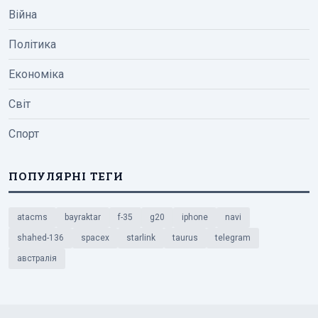
Війна
Політика
Економіка
Світ
Спорт
ПОПУЛЯРНІ ТЕГИ
atacms
bayraktar
f-35
g20
iphone
navi
shahed-136
spacex
starlink
taurus
telegram
австралія