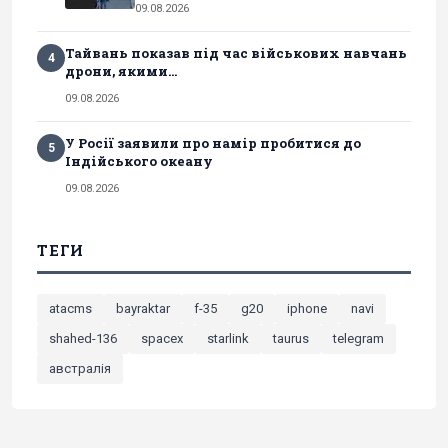
09.08.2026
Тайвань показав під час військових навчань
4
дрони, якими...
09.08.2026
У Росії заявили про намір пробитися до
5
Індійського океану
09.08.2026
ТЕГИ
atacms
bayraktar
f-35
g20
iphone
navi
shahed-136
spacex
starlink
taurus
telegram
австралія