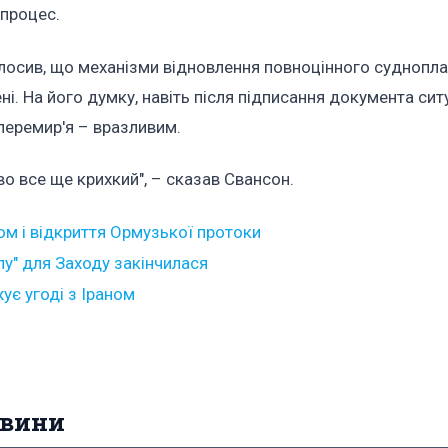
 процес.
лосив, що механізми відновлення повноцінного суднопл
. На його думку, навіть після підписання документа сит
перемир'я – вразливим.
во все ще крихкий", – сказав Свансон.
ом і відкриття Ормузької протоки
лу" для Заходу закінчилася
ує угоді з Іраном
овини