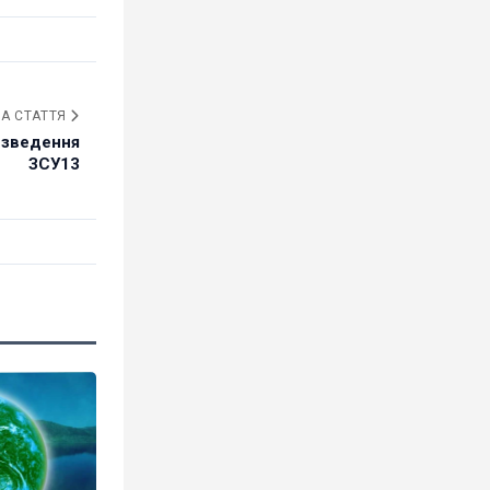
А СТАТТЯ
е зведення
ЗСУ13