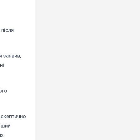
 після
 заявив,
ні
ого
 скептично
льший
их