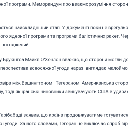
ерної програми. Меморандум про взаєморозуміння сторо
ється найскладніший етап. У документі поки не врегульо
ого ядерної програми та програми балістичних ракет. Че
е погоджений.
у Брукінгса Майкл О'Хенлон вважає, що сторони могли 
 перспектива всеосяжної угоди наразі виглядає малоймо
іра між Вашингтоном і Тегераном. Американська стор
у, тоді як іранські чиновники звинувачують США в ударах
Гарібабаді заявив, що країна продовжуватиме готуватис
ої угоди. За його словами, Тегеран не виключає спроб зі