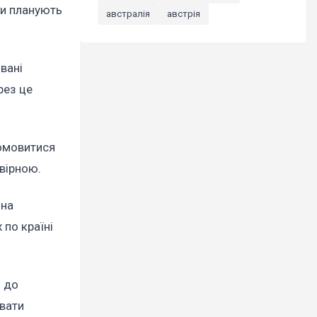
ни планують
австралія
австрія
вані
рез це
домовитися
вірною.
она
 по країні
я до
рвати