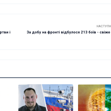
НАСТУПН
ртви і
За добу на фронті відбулося 213 боїв - свіж