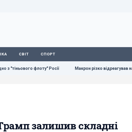
ІКА
СВІТ
СПОРТ
лоту" Росії
Макрон різко відреагував на нові удари РФ по
 Трамп залишив складні