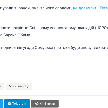
 угоди з Іраном, яка, за його словами,
не дозволить Теге
 протилежністю Спільному всеосяжному плану дій (JCPOA
та Барака Обами.
я підписання угоди Ормузька протока буде знову відкрит
н
близький схід
Telegram
Копіювати