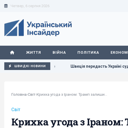
Четвер, 6 серпня 2026
ЖИТТЯ
ВІЙНА
ПОЛІТИКА
ЕКОНОМ
він прагне
Швеція передасть Україні судно з "тіньового ф
ШВИДКІ НОВИНИ
Головна
›
Світ
›
Крихка угода з Іраном: Трамп залишив складні...
Світ
Крихка угода з Іраном: