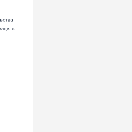
авства
уація в