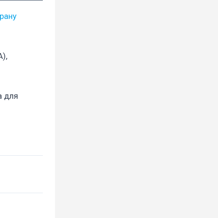
рану
),
а для