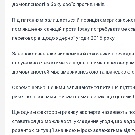
домовленості з боку своїх противників.
Під питанням залишається й позиція американськог
пом'якшення санкцій проти Ірану потребуватиме сх
переговорів щодо ядерної угоди 2015 року.
Занепокоєння вже висловили й союзники президент
що уважно стежитиме за подальшими переговорами
домовленостей між американською та іранською с
Окремо невирішеними залишаються питання підтрим
ракетної програми. Наразі немає ознак, що ці теми
Ще одним фактором ризику експерти називають пози
ставиться до можливості укладення угоди, що задов
розвиток ситуації значною мірою залежатиме від т