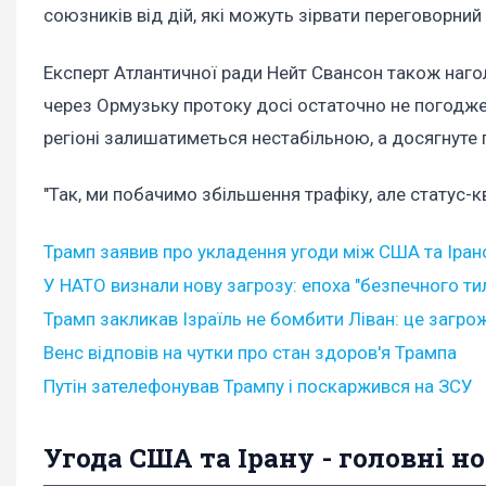
союзників від дій, які можуть зірвати переговорний
Експерт Атлантичної ради Нейт Свансон також наго
через Ормузьку протоку досі остаточно не погоджені
регіоні залишатиметься нестабільною, а досягнуте 
"Так, ми побачимо збільшення трафіку, але статус-к
Трамп заявив про укладення угоди між США та Іран
У НАТО визнали нову загрозу: епоха "безпечного ти
Трамп закликав Ізраїль не бомбити Ліван: це загрож
Венс відповів на чутки про стан здоров'я Трампа
Путін зателефонував Трампу і поскаржився на ЗСУ
Угода США та Ірану - головні н