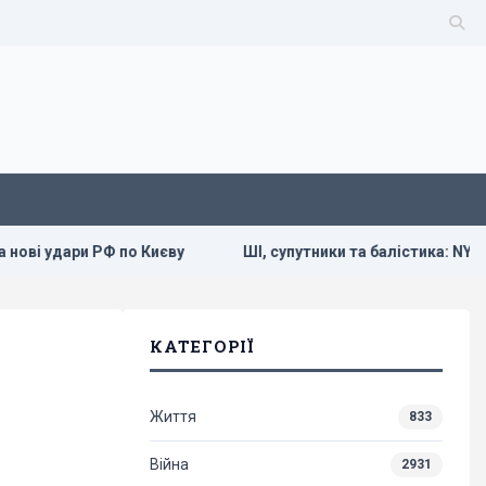
 Києву
ШІ, супутники та балістика: NYT про силу та слабкос
КАТЕГОРІЇ
Життя
833
Війна
2931