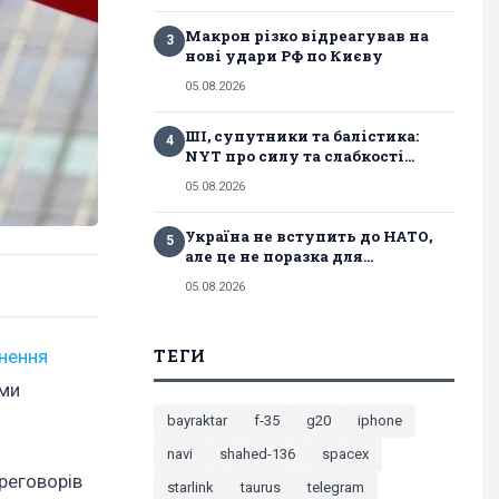
Макрон різко відреагував на
3
нові удари РФ по Києву
05.08.2026
ШІ, супутники та балістика:
4
NYT про силу та слабкості...
05.08.2026
Україна не вступить до НАТО,
5
але це не поразка для...
05.08.2026
ТЕГИ
нення
ами
bayraktar
f-35
g20
iphone
navi
shahed-136
spacex
реговорів
starlink
taurus
telegram