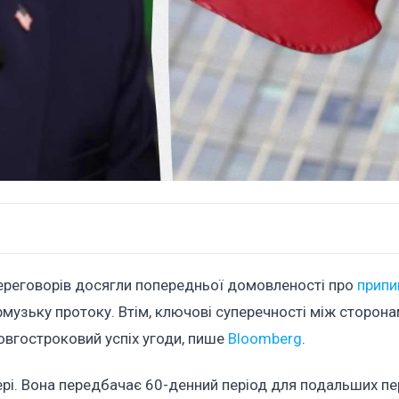
переговорів досягли попередньої домовленості про
припи
музьку протоку. Втім, ключові суперечності між сторон
овгостроковий успіх угоди, пише
Bloomberg
.
рі. Вона передбачає 60-денний період для подальших пе