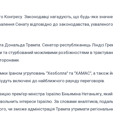
о Конгресу. Законодавці нагадують, що будь-яке значне
валення Сенату відповідно до законодавства, ухваленого
а Дональда Трампа. Сенатор-республіканець Ліндсі Грем
 та стурбований можливими розбіжностями в трактуван
торонами.
ки Іраном угруповань "Хезболла" та "ХАМАС", а також й
 будуть включені до найближчого раунду переговорів.
цію прем'єр-міністра Ізраїлю Біньяміна Нетаньягу, який
ольнить інтереси Ізраїлю. За словами аналітиків, пода
ого, чи зможе адміністрація Трампа утримати регіональн