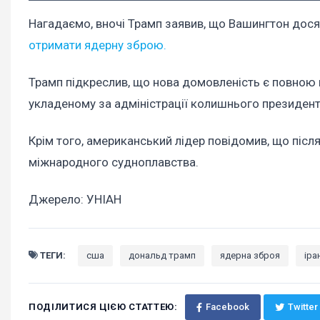
Нагадаємо, вночі Трамп заявив, що Вашингтон досяг
отримати ядерну зброю.
Трамп підкреслив, що нова домовленість є повною
укладеному за адміністрації колишнього президен
Крім того, американський лідер повідомив, що післ
міжнародного судноплавства.
Джерело: УНІАН
ТЕГИ:
сша
дональд трамп
ядерна зброя
іра
ПОДІЛИТИСЯ ЦІЄЮ СТАТТЕЮ:
Facebook
Twitter