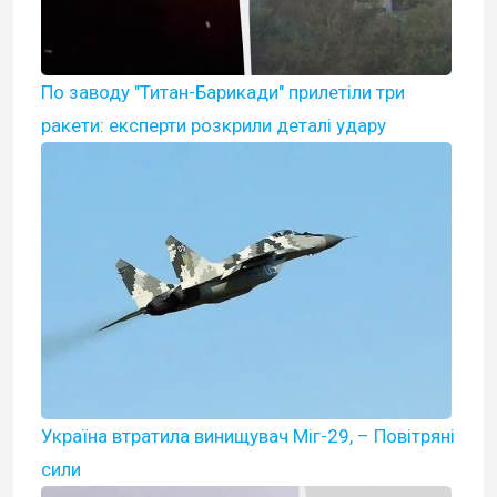
По заводу "Титан-Барикади" прилетіли три
ракети: експерти розкрили деталі удару
Україна втратила винищувач Міг-29, – Повітряні
сили