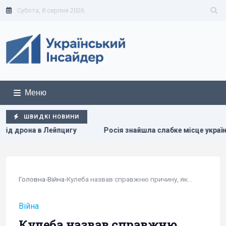
Субота, 8 серпня 2026
Меню
ШВИДКІ НОВИНИ
Росія знайшла слабке місце української ППО, не залишаючи 
Головна
›
Війна
›
Кулеба назвав справжню причину, яка може...
Війна
Кулеба назвав справжню