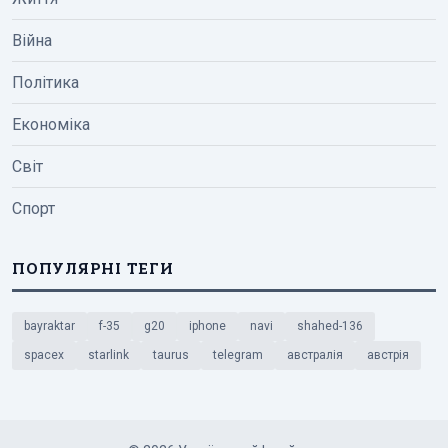
Війна
Політика
Економіка
Світ
Спорт
ПОПУЛЯРНІ ТЕГИ
bayraktar
f-35
g20
iphone
navi
shahed-136
spacex
starlink
taurus
telegram
австралія
австрія