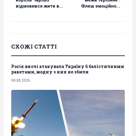
король Чарльз
межа терпіння":
відмовився жити в...
Флеш емоційно...
СХОЖІ СТАТТІ
Росія вночі атакувала Україну 6 балістичними
ракетами, жодну з них не збили
08.08.2026