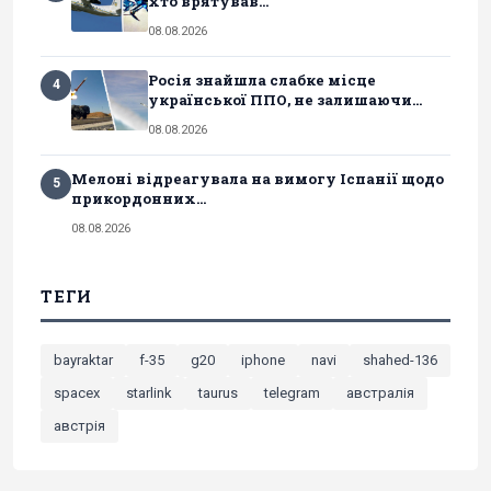
хто врятував...
08.08.2026
Росія знайшла слабке місце
4
української ППО, не залишаючи...
08.08.2026
Мелоні відреагувала на вимогу Іспанії щодо
5
прикордонних...
08.08.2026
ТЕГИ
bayraktar
f-35
g20
iphone
navi
shahed-136
spacex
starlink
taurus
telegram
австралія
австрія