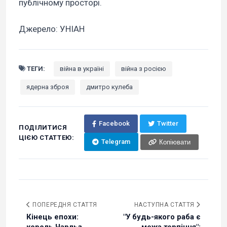
публічному просторі.
Джерело: УНІАН
ТЕГИ:
війна в україні
війна з росією
ядерна зброя
дмитро кулеба
Facebook
Twitter
ПОДІЛИТИСЯ
ЦІЄЮ СТАТТЕЮ:
Telegram
Копіювати
ПОПЕРЕДНЯ СТАТТЯ
НАСТУПНА СТАТТЯ
Кінець епохи:
"У будь-якого раба є