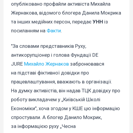
опубліковано профайли активіста Михайла
Жернакова, відомого блогера Данила Мокрика
та інших медійних персон, передає
УНН
із
посиланням на
Факти
.
"За словами представників Руху,
антикорупціонер і голова Фундації DE
JURE
Михайло Жернаков
забронювався
на підставі фіктивної довідки про
працевлаштування, вважають в організації.
На думку активістів, він надав ТЦК довідку про
роботу викладачем у „Київській Школі
Економіки", хоча згодом у КШЕ цю інформацію
спростували. А блогер Данило Мокрик,
за інформацією руху „Чесна