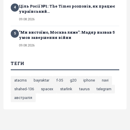
Ціль Росії №1: The Times розповів, як працює
4
український...
09.08.2026
"Ми вистоїмо, Москва ляже": Мадяр назвав 5
5
умов завершення війни
09.08.2026
ТЕГИ
atacms
bayraktar
f-35
g20
iphone
navi
shahed-136
spacex
starlink
taurus
telegram
австралія