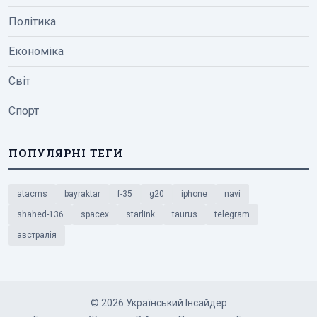
Політика
Економіка
Світ
Спорт
ПОПУЛЯРНІ ТЕГИ
atacms
bayraktar
f-35
g20
iphone
navi
shahed-136
spacex
starlink
taurus
telegram
австралія
© 2026 Український Інсайдер