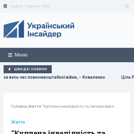
Неділя, 9 серпня 2026
Меню
ШВИДКІ НОВИНИ
ї війни, – Коваленко
Ціль Росії №1: The Times розповів,
Головна
›
Життя
›
"Куплена інвалідність та липова викладацька...
Життя
"Куплена інвалідність та